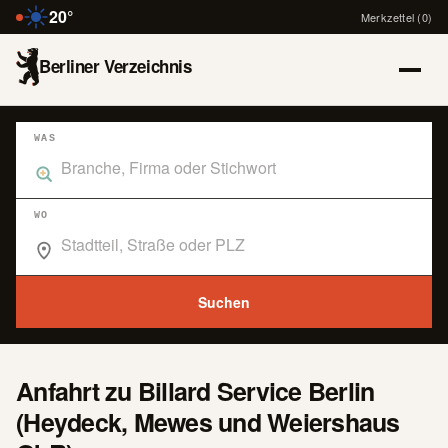
20°
Merkzettel (0)
Berliner Verzeichnis
WAS
Was suchst du im Branchenbuch Berlin?
WO
Wo suchst du im Branchenbuch Berlin?
Suchen
Anfahrt zu Billard Service Berlin
(Heydeck, Mewes und Weiershaus