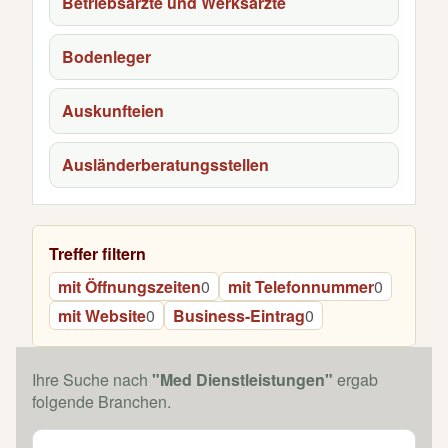
Betriebsärzte und Werksärzte
Bodenleger
Auskunfteien
Ausländerberatungsstellen
Treffer filtern
mit Öffnungszeiten
0
mit Telefonnummer
0
mit Website
0
Business-Eintrag
0
Ihre Suche nach
"Med Dienstleistungen"
ergab
folgende Branchen.