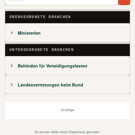
Branch
Bra
ÜBERGEORDNETE BRANCHEN
Ministerien
UNTERGEORDNETE BRANCHEN
Behörden für Verteidigungslasten
Landesvertretungen beim Bund
Anzeige
Es wurden leider keine Ergebnisse gefunden.