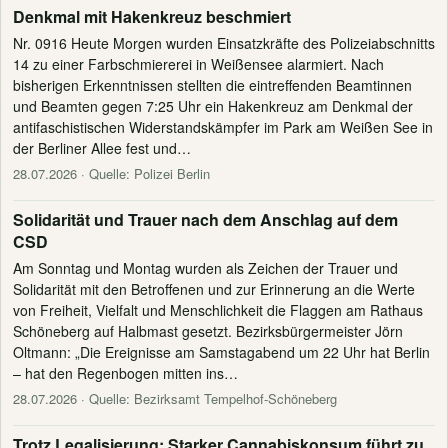
Denkmal mit Hakenkreuz beschmiert
Nr. 0916 Heute Morgen wurden Einsatzkräfte des Polizeiabschnitts
14 zu einer Farbschmiererei in Weißensee alarmiert. Nach
bisherigen Erkenntnissen stellten die eintreffenden Beamtinnen
und Beamten gegen 7:25 Uhr ein Hakenkreuz am Denkmal der
antifaschistischen Widerstandskämpfer im Park am Weißen See in
der Berliner Allee fest und…
28.07.2026
· Quelle: Polizei Berlin
Solidarität und Trauer nach dem Anschlag auf dem
CSD
Am Sonntag und Montag wurden als Zeichen der Trauer und
Solidarität mit den Betroffenen und zur Erinnerung an die Werte
von Freiheit, Vielfalt und Menschlichkeit die Flaggen am Rathaus
Schöneberg auf Halbmast gesetzt. Bezirksbürgermeister Jörn
Oltmann: „Die Ereignisse am Samstagabend um 22 Uhr hat Berlin
– hat den Regenbogen mitten ins…
28.07.2026
· Quelle: Bezirksamt Tempelhof-Schöneberg
Trotz Legalisierung: Starker Cannabiskonsum führt zu