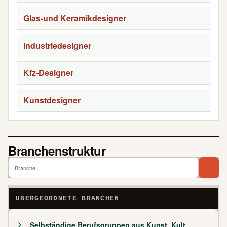
Glas-und Keramikdesigner
Industriedesigner
Kfz-Designer
Kunstdesigner
Branchenstruktur
Branch
Bra
ÜBERGEORDNETE BRANCHEN
Selbständige Berufsgruppen aus Kunst, Kult...