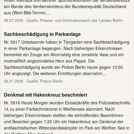
Roten Rathaus drei Berliner Sportfunktionären die Verdienstkreuze
am Bande des Verdienstordens der Bundesrepublik Deutschland
aus (Wort-Bild-Termin;…
28.07.2026
· Quelle: Presse- und Informationsamt des Landes Berlin
Sachbeschädigung in Parkanlage
Nr. 0917 Unbekannte haben in Tiergarten eine Sachbeschädigung
in einer Parkanlage begangen. Nach bisherigen Erkenntnissen
bemerkte ein Zeuge am Ahornsteig eine zerstörte Vase und ein
mutmaßlich angezündetes Herz aus Pappe. Die
Sachbeschädigung wurde der Polizei Berlin heute gegen 13:50
Uhr angezeigt. Die weiteren Ermittlungen übernahm…
28.07.2026
· Quelle: Polizei Berlin
Denkmal mit Hakenkreuz beschmiert
Nr. 0916 Heute Morgen wurden Einsatzkräfte des Polizeiabschnitts
14 zu einer Farbschmiererei in Weißensee alarmiert. Nach
bisherigen Erkenntnissen stellten die eintreffenden Beamtinnen
und Beamten gegen 7:25 Uhr ein Hakenkreuz am Denkmal der
antifaschistischen Widerstandskämpfer im Park am Weißen See in