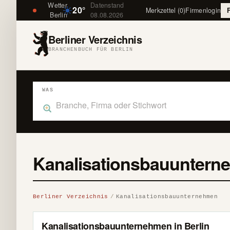
Wetter
Datenstand
20°
Merkzettel (0)
Firmenlogin
Berlin
08.08.2026
Berliner Verzeichnis
BRANCHENBUCH FÜR BERLIN
WAS
Was suchst du im Branchenbuch Berlin?
Kanalisationsbauuntern
Berliner Verzeichnis
Kanalisationsbauunternehmen
Kanalisationsbauunternehmen in Berlin