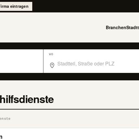
Firma eintragen
Branchen
Stadtt
WO
Wo suchst du im Branchenbuch Berlin?
ilfsdienste
enste
n