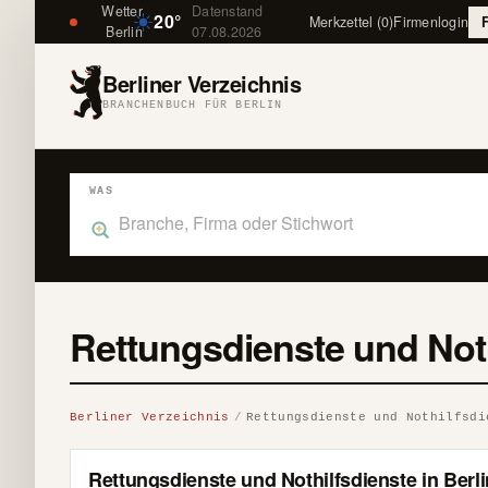
Wetter
Datenstand
20°
Merkzettel (0)
Firmenlogin
Berlin
07.08.2026
Berliner Verzeichnis
BRANCHENBUCH FÜR BERLIN
WAS
Was suchst du im Branchenbuch Berlin?
Rettungsdienste und Noth
Berliner Verzeichnis
Rettungsdienste und Nothilfsdi
Rettungsdienste und Nothilfsdienste in Berli