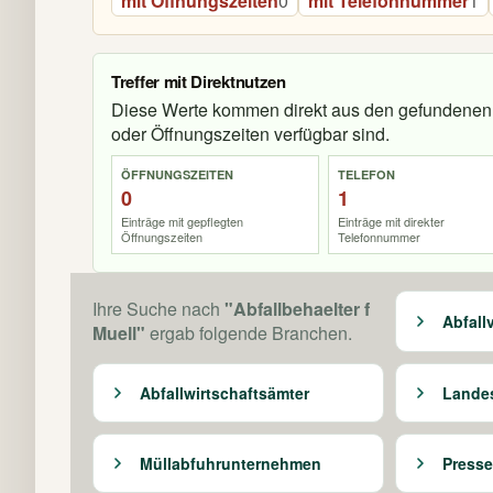
mit Öffnungszeiten
0
mit Telefonnummer
1
Treffer mit Direktnutzen
Diese Werte kommen direkt aus den gefundenen 
oder Öffnungszeiten verfügbar sind.
ÖFFNUNGSZEITEN
TELEFON
0
1
Einträge mit gepflegten
Einträge mit direkter
Öffnungszeiten
Telefonnummer
Ihre Suche nach
"Abfallbehaelter f
Abfall
Muell"
ergab folgende Branchen.
Abfallwirtschaftsämter
Lande
Müllabfuhrunternehmen
Presse