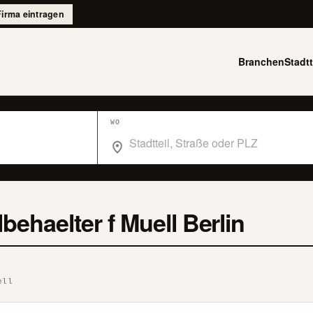
Firma eintragen
Branchen
Stadtt
WO
Wo suchst du im Branchenbuch Berlin?
lbehaelter f Muell Berlin
ell