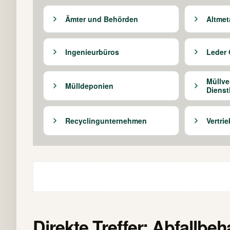
Ämter und Behörden
Altmet
Ingenieurbüros
Leder
Müllv
Mülldeponien
Dienst
Recyclingunternehmen
Vertri
Direkte Treffer: Abfallbeha