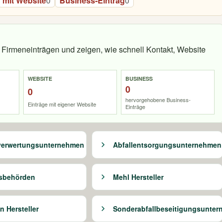
mit Website
0
Business-Eintrag
0
Firmeneinträgen und zeigen, wie schnell Kontakt, Website
WEBSITE
BUSINESS
0
0
hervorgehobene Business-
Einträge mit eigener Website
Einträge
verwertungsunternehmen
Abfallentsorgungsunternehmen
sbehörden
Mehl Hersteller
n Hersteller
Sonderabfallbeseitigungsunte