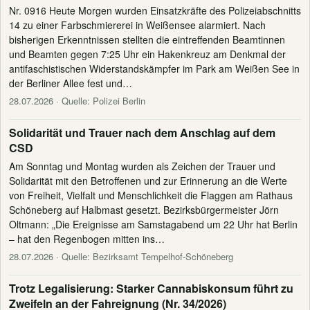
Nr. 0916 Heute Morgen wurden Einsatzkräfte des Polizeiabschnitts
14 zu einer Farbschmiererei in Weißensee alarmiert. Nach
bisherigen Erkenntnissen stellten die eintreffenden Beamtinnen
und Beamten gegen 7:25 Uhr ein Hakenkreuz am Denkmal der
antifaschistischen Widerstandskämpfer im Park am Weißen See in
der Berliner Allee fest und…
28.07.2026
· Quelle: Polizei Berlin
Solidarität und Trauer nach dem Anschlag auf dem
CSD
Am Sonntag und Montag wurden als Zeichen der Trauer und
Solidarität mit den Betroffenen und zur Erinnerung an die Werte
von Freiheit, Vielfalt und Menschlichkeit die Flaggen am Rathaus
Schöneberg auf Halbmast gesetzt. Bezirksbürgermeister Jörn
Oltmann: „Die Ereignisse am Samstagabend um 22 Uhr hat Berlin
– hat den Regenbogen mitten ins…
28.07.2026
· Quelle: Bezirksamt Tempelhof-Schöneberg
Trotz Legalisierung: Starker Cannabiskonsum führt zu
Zweifeln an der Fahreignung (Nr. 34/2026)