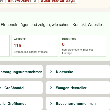
24
mit Website
115
Business-Eintrag
0
Firmeneinträgen und zeigen, wie schnell Kontakt, Website
WEBSITE
BUSINESS
0
115
hervorgehobene Business-
Einträge mit eigener Website
Einträge
lentsorgungsunternehmen
Kieswerke
all Großhandel
Waagen Hersteller
erial Großhandel
Bauschuttunternehmen