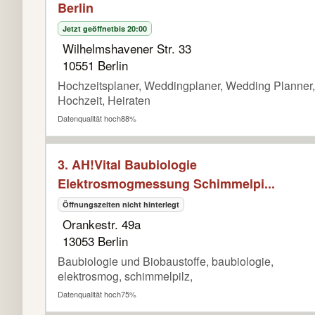
Berlin
Jetzt geöffnet
bis 20:00
Wilhelmshavener Str. 33
10551 Berlin
Hochzeitsplaner, Weddingplaner, Wedding Planner,
Hochzeit, Heiraten
Datenqualität hoch
88%
3. AH!Vital Baubiologie
Elektrosmogmessung Schimmelpi...
Öffnungszeiten nicht hinterlegt
Orankestr. 49a
13053 Berlin
Baubiologie und Biobaustoffe, baubiologie,
elektrosmog, schimmelpilz,
Datenqualität hoch
75%