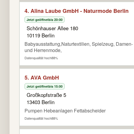
4. Alina Laube GmbH - Naturmode Berlin
Jetzt geöffnet
bis 20:00
Schönhauser Allee 180
10119 Berlin
Babyausstattung,Naturtextilien, Spielzeug, Damen-
und Herrenmode,
Datenqualität hoch
88%
5. AVA GmbH
Jetzt geöffnet
bis 15:00
Großkopfstraße 5
13403 Berlin
Pumpen Hebeanlagen Fettabscheider
Datenqualität hoch
88%