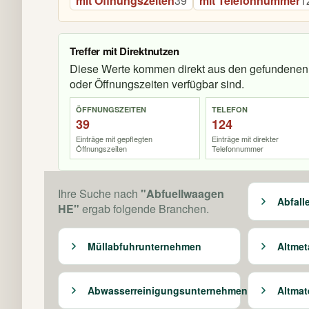
mit Öffnungszeiten
39
mit Telefonnummer
1
Treffer mit Direktnutzen
Diese Werte kommen direkt aus den gefundenen 
oder Öffnungszeiten verfügbar sind.
ÖFFNUNGSZEITEN
TELEFON
39
124
Einträge mit gepflegten
Einträge mit direkter
Öffnungszeiten
Telefonnummer
Ihre Suche nach
"Abfuellwaagen
Abfal
HE"
ergab folgende Branchen.
Müllabfuhrunternehmen
Altmet
Abwasserreinigungsunternehmen
Altmat