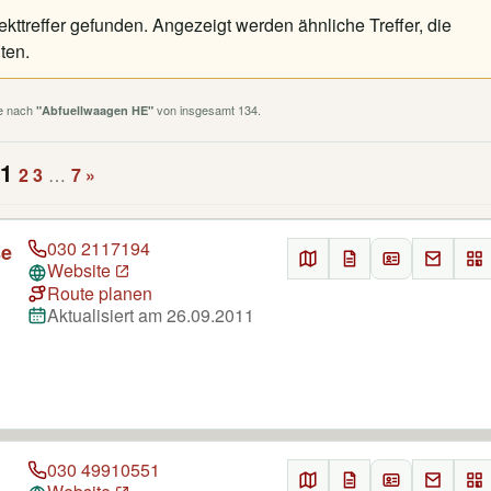
kttreffer gefunden. Angezeigt werden ähnliche Treffer, die
ten.
he nach
von insgesamt 134.
"Abfuellwaagen HE"
1
2
3
…
7
»
030 2117194
se
Website
Route planen
Aktualisiert am 26.09.2011
030 49910551