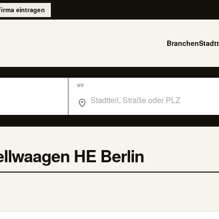
Firma eintragen
Branchen
Stadtt
WO
Wo suchst du im Branchenbuch Berlin?
llwaagen HE Berlin