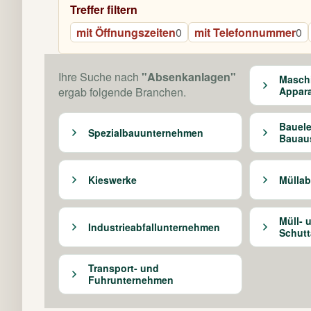
Treffer filtern
mit Öffnungszeiten
0
mit Telefonnummer
0
Ihre Suche nach
"Absenkanlagen"
Masch
ergab folgende Branchen.
Appar
Bauel
Spezialbauunternehmen
Bauau
Kieswerke
Mülla
Müll- 
Industrieabfallunternehmen
Schut
Transport- und
Fuhrunternehmen