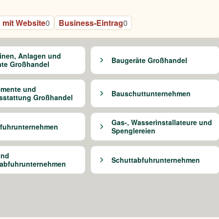
mit Website
0
Business-Eintrag
0
inen, Anlagen und
Baugeräte Großhandel
ate Großhandel
emente und
Bauschuttunternehmen
sstattung Großhandel
Gas-, Wasserinstallateure und
bfuhrunternehmen
Spenglereien
und
Schuttabfuhrunternehmen
tabfuhrunternehmen