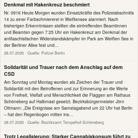
Denkmal mit Hakenkreuz beschmiert
Nr. 0916 Heute Morgen wurden Einsatzkräfte des Polizeiabschnitts
14 zu einer Farbschmiererei in Weißensee alarmiert. Nach
bisherigen Erkenntnissen stellten die eintreffenden Beamtinnen
und Beamten gegen 7:25 Uhr ein Hakenkreuz am Denkmal der
antifaschistischen Widerstandskämpfer im Park am Weißen See in
der Berliner Allee fest und…
28.07.2026
· Quelle: Polizei Berlin
Solidarität und Trauer nach dem Anschlag auf dem
CSD
Am Sonntag und Montag wurden als Zeichen der Trauer und
Solidarität mit den Betroffenen und zur Erinnerung an die Werte
von Freiheit, Vielfalt und Menschlichkeit die Flaggen am Rathaus
Schöneberg auf Halbmast gesetzt. Bezirksbürgermeister Jörn
Oltmann: „Die Ereignisse am Samstagabend um 22 Uhr hat Berlin
– hat den Regenbogen mitten ins…
28.07.2026
· Quelle: Bezirksamt Tempelhof-Schöneberg
Trotz Legalisierung: Starker Cannabiskonsum führt zu