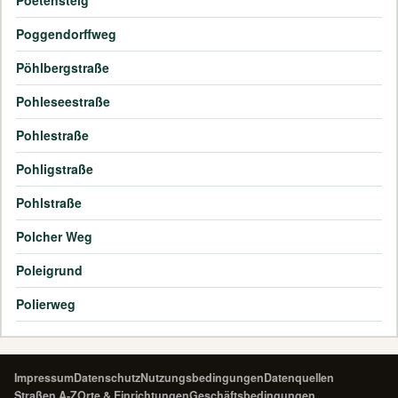
Poetensteig
Poggendorffweg
Pöhlbergstraße
Pohleseestraße
Pohlestraße
Pohligstraße
Pohlstraße
Polcher Weg
Poleigrund
Polierweg
Impressum
Datenschutz
Nutzungsbedingungen
Datenquellen
Straßen A-Z
Orte & Einrichtungen
Geschäftsbedingungen