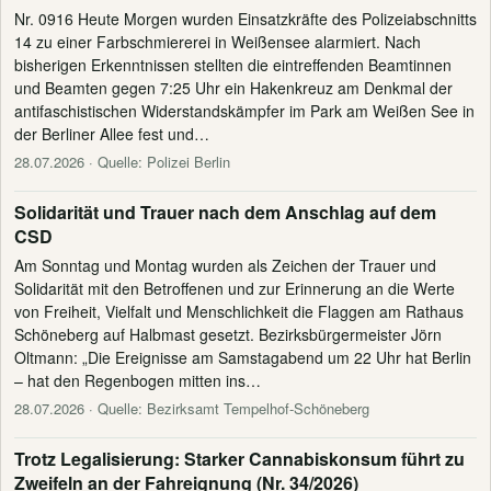
Nr. 0916 Heute Morgen wurden Einsatzkräfte des Polizeiabschnitts
14 zu einer Farbschmiererei in Weißensee alarmiert. Nach
bisherigen Erkenntnissen stellten die eintreffenden Beamtinnen
und Beamten gegen 7:25 Uhr ein Hakenkreuz am Denkmal der
antifaschistischen Widerstandskämpfer im Park am Weißen See in
der Berliner Allee fest und…
28.07.2026
· Quelle: Polizei Berlin
Solidarität und Trauer nach dem Anschlag auf dem
CSD
Am Sonntag und Montag wurden als Zeichen der Trauer und
Solidarität mit den Betroffenen und zur Erinnerung an die Werte
von Freiheit, Vielfalt und Menschlichkeit die Flaggen am Rathaus
Schöneberg auf Halbmast gesetzt. Bezirksbürgermeister Jörn
Oltmann: „Die Ereignisse am Samstagabend um 22 Uhr hat Berlin
– hat den Regenbogen mitten ins…
28.07.2026
· Quelle: Bezirksamt Tempelhof-Schöneberg
Trotz Legalisierung: Starker Cannabiskonsum führt zu
Zweifeln an der Fahreignung (Nr. 34/2026)