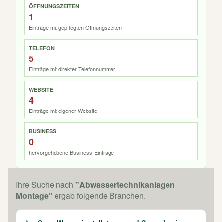
ÖFFNUNGSZEITEN
1
Einträge mit gepflegten Öffnungszeiten
TELEFON
5
Einträge mit direkter Telefonnummer
WEBSITE
4
Einträge mit eigener Website
BUSINESS
0
hervorgehobene Business-Einträge
Ihre Suche nach
"Abwassertechnikanlagen
Montage"
ergab folgende Branchen.