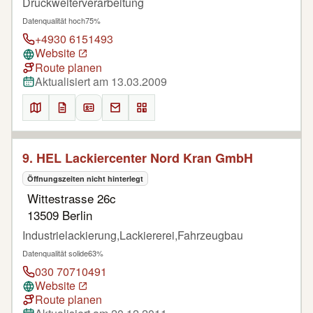
Druckweiterverarbeitung
Datenqualität hoch
75%
+4930 6151493
Website
Route planen
Aktualisiert am 13.03.2009
9. HEL Lackiercenter Nord Kran GmbH
Öffnungszeiten nicht hinterlegt
Wittestrasse 26c
13509 Berlin
Industrielackierung,Lackiererei,Fahrzeugbau
Datenqualität solide
63%
030 70710491
Website
Route planen