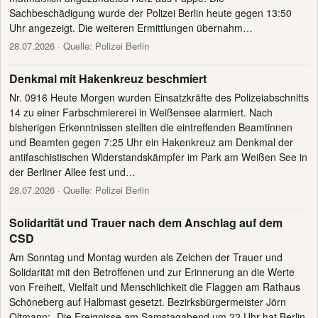
Sachbeschädigung wurde der Polizei Berlin heute gegen 13:50
Uhr angezeigt. Die weiteren Ermittlungen übernahm…
28.07.2026
· Quelle: Polizei Berlin
Denkmal mit Hakenkreuz beschmiert
Nr. 0916 Heute Morgen wurden Einsatzkräfte des Polizeiabschnitts
14 zu einer Farbschmiererei in Weißensee alarmiert. Nach
bisherigen Erkenntnissen stellten die eintreffenden Beamtinnen
und Beamten gegen 7:25 Uhr ein Hakenkreuz am Denkmal der
antifaschistischen Widerstandskämpfer im Park am Weißen See in
der Berliner Allee fest und…
28.07.2026
· Quelle: Polizei Berlin
Solidarität und Trauer nach dem Anschlag auf dem
CSD
Am Sonntag und Montag wurden als Zeichen der Trauer und
Solidarität mit den Betroffenen und zur Erinnerung an die Werte
von Freiheit, Vielfalt und Menschlichkeit die Flaggen am Rathaus
Schöneberg auf Halbmast gesetzt. Bezirksbürgermeister Jörn
Oltmann: „Die Ereignisse am Samstagabend um 22 Uhr hat Berlin