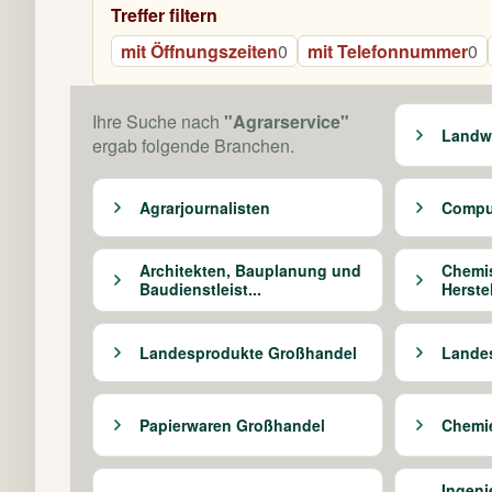
Treffer filtern
mit Öffnungszeiten
0
mit Telefonnummer
0
Ihre Suche nach
"Agrarservice"
Landwi
ergab folgende Branchen.
Agrarjournalisten
Comput
Architekten, Bauplanung und
Chemis
Baudienstleist...
Herstel
Landesprodukte Großhandel
Landes
Papierwaren Großhandel
Chemie
Ingeni