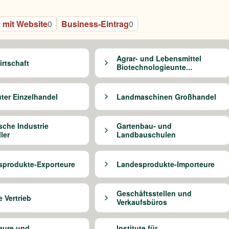
mit Website
0
Business-Eintrag
0
Agrar- und Lebensmittel
rtschaft
Biotechnologieunte...
er Einzelhandel
Landmaschinen Großhandel
che Industrie
Gartenbau- und
ler
Landbauschulen
produkte-Exporteure
Landesprodukte-Importeure
Geschäftsstellen und
 Vertrieb
Verkaufsbüros
eure und
Institute für