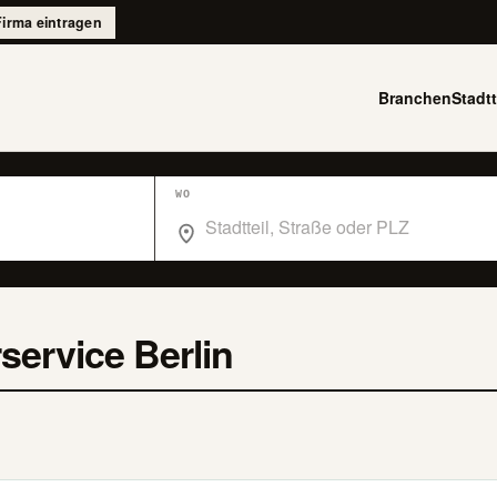
Firma eintragen
Branchen
Stadtt
WO
Wo suchst du im Branchenbuch Berlin?
service Berlin