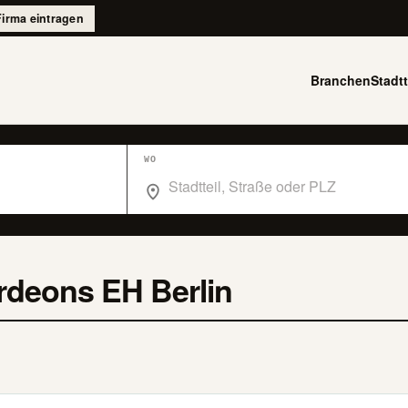
Firma eintragen
Branchen
Stadtt
WO
Wo suchst du im Branchenbuch Berlin?
rdeons EH Berlin