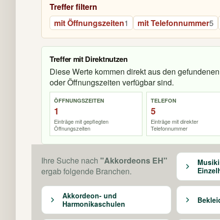
Treffer filtern
mit Öffnungszeiten
1
mit Telefonnummer
5
Treffer mit Direktnutzen
Diese Werte kommen direkt aus den gefundenen 
oder Öffnungszeiten verfügbar sind.
ÖFFNUNGSZEITEN
TELEFON
1
5
Einträge mit gepflegten
Einträge mit direkter
Öffnungszeiten
Telefonnummer
Ihre Suche nach
"Akkordeons EH"
Musiki
ergab folgende Branchen.
Einzel
Akkordeon- und
Beklei
Harmonikaschulen