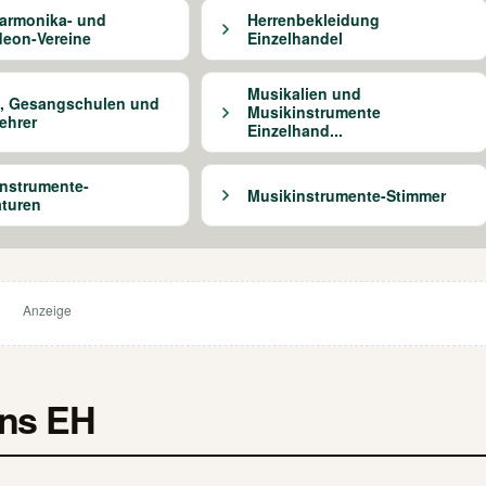
armonika- und
Herrenbekleidung
eon-Vereine
Einzelhandel
Musikalien und
, Gesangschulen und
Musikinstrumente
ehrer
Einzelhand...
nstrumente-
Musikinstrumente-Stimmer
turen
Anzeige
ons EH