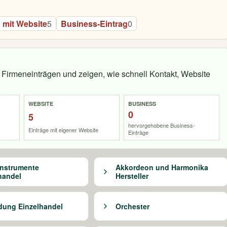
mit Website
5
Business-Eintrag
0
Firmeneinträgen und zeigen, wie schnell Kontakt, Website
WEBSITE
BUSINESS
0
5
hervorgehobene Business-
Einträge mit eigener Website
Einträge
nstrumente
Akkordeon und Harmonika
handel
Hersteller
dung Einzelhandel
Orchester