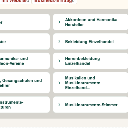
mit Website
0
Business-Eintrag
0
Akkordeon und Harmonika
r
Hersteller
ter
Bekleidung Einzelhandel
armonika- und
Herrenbekleidung
eon-Vereine
Einzelhandel
Musikalien und
, Gesangschulen und
Musikinstrumente
ehrer
Einzelhand...
nstrumente-
Musikinstrumente-Stimmer
turen