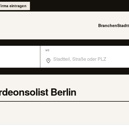
Firma eintragen
Branchen
Stadtt
WO
Wo suchst du im Branchenbuch Berlin?
deonsolist Berlin