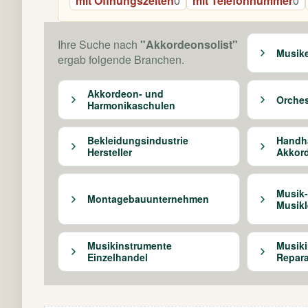
mit Öffnungszeiten
0
mit Telefonnummer
0
Ihre Suche nach
"Akkordeonsolist"
Musike
ergab folgende Branchen.
Akkordeon- und
Orches
Harmonikaschulen
Bekleidungsindustrie
Handh
Hersteller
Akkord
Musik-
Montagebauunternehmen
Musikl
Musikinstrumente
Musiki
Einzelhandel
Repara