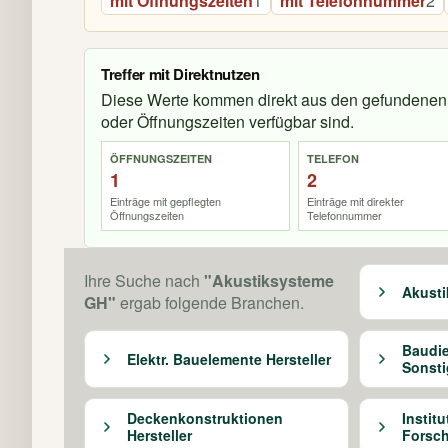
mit Öffnungszeiten
1
mit Telefonnummer
2
Treffer mit Direktnutzen
Diese Werte kommen direkt aus den gefundenen 
oder Öffnungszeiten verfügbar sind.
ÖFFNUNGSZEITEN
TELEFON
1
2
Einträge mit gepflegten
Einträge mit direkter
Öffnungszeiten
Telefonnummer
Ihre Suche nach
"Akustiksysteme
Akusti
GH"
ergab folgende Branchen.
Baudie
Elektr. Bauelemente Hersteller
Sonsti
Deckenkonstruktionen
Institu
Hersteller
Forsc