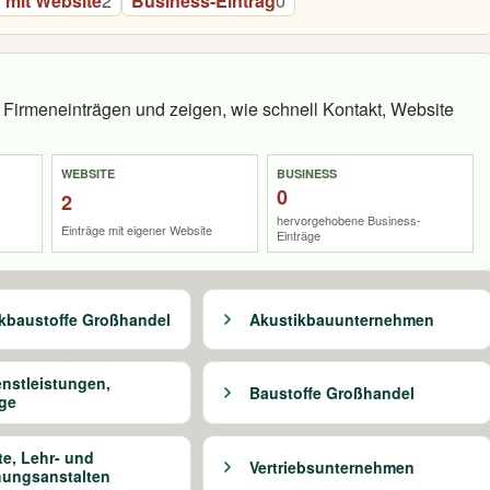
mit Website
2
Business-Eintrag
0
Firmeneinträgen und zeigen, wie schnell Kontakt, Website
WEBSITE
BUSINESS
0
2
hervorgehobene Business-
Einträge mit eigener Website
Einträge
kbaustoffe Großhandel
Akustikbauunternehmen
nstleistungen,
Baustoffe Großhandel
ge
te, Lehr- und
Vertriebsunternehmen
hungsanstalten