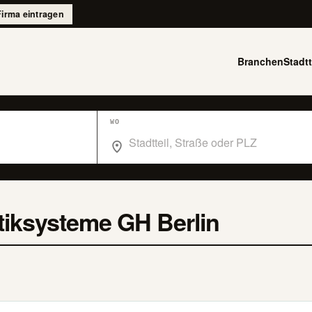
Firma eintragen
Branchen
Stadtt
WO
Wo suchst du im Branchenbuch Berlin?
iksysteme GH Berlin