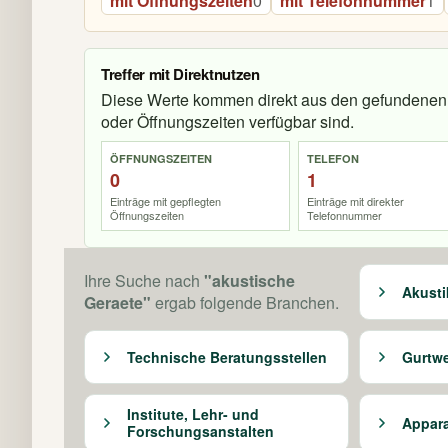
mit Öffnungszeiten
0
mit Telefonnummer
1
Treffer mit Direktnutzen
Diese Werte kommen direkt aus den gefundenen 
oder Öffnungszeiten verfügbar sind.
ÖFFNUNGSZEITEN
TELEFON
0
1
Einträge mit gepflegten
Einträge mit direkter
Öffnungszeiten
Telefonnummer
Ihre Suche nach
"akustische
Akust
Geraete"
ergab folgende Branchen.
Technische Beratungsstellen
Gurtwe
Institute, Lehr- und
Appara
Forschungsanstalten