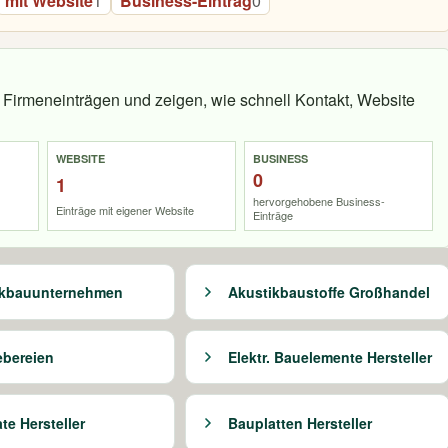
mit Website
1
Business-Eintrag
0
Firmeneinträgen und zeigen, wie schnell Kontakt, Website
WEBSITE
BUSINESS
0
1
hervorgehobene Business-
Einträge mit eigener Website
Einträge
ikbauunternehmen
Akustikbaustoffe Großhandel
bereien
Elektr. Bauelemente Hersteller
te Hersteller
Bauplatten Hersteller