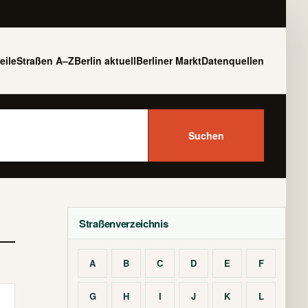
eile
Straßen A–Z
Berlin aktuell
Berliner Markt
Datenquellen
Suchen
Straßenverzeichnis
A
B
C
D
E
F
G
H
I
J
K
L