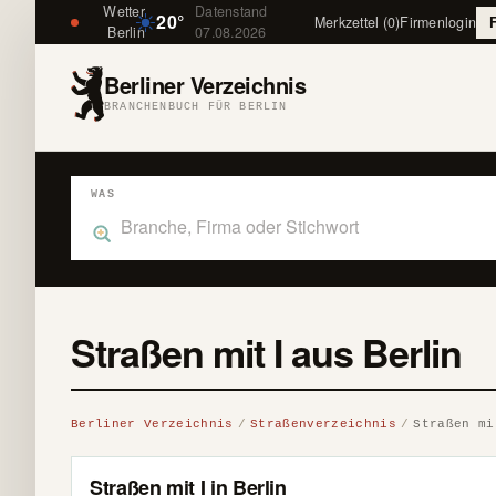
Wetter
Datenstand
20°
Merkzettel (0)
Firmenlogin
Berlin
07.08.2026
Berliner Verzeichnis
BRANCHENBUCH FÜR BERLIN
WAS
Was suchst du im Branchenbuch Berlin?
Straßen mit I aus Berlin
Berliner Verzeichnis
Straßenverzeichnis
Straßen mi
Straßen mit I in Berlin