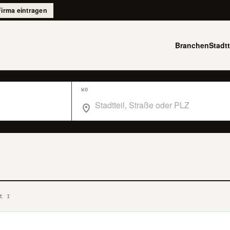
Firma eintragen
Branchen
Stadtt
WO
Wo suchst du im Branchenbuch Berlin?
t I