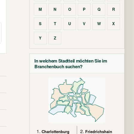
M
N
O
P
Q
R
S
T
U
V
W
X
Y
Z
In welchem Stadtteil möchten Sie im
Branchenbuch suchen?
1.
2.
Charlottenburg
Friedrichshain