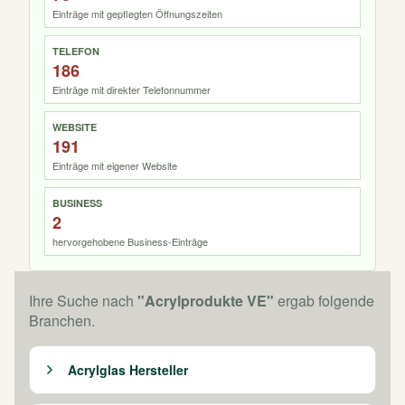
Einträge mit gepflegten Öffnungszeiten
TELEFON
186
Einträge mit direkter Telefonnummer
WEBSITE
191
Einträge mit eigener Website
BUSINESS
2
hervorgehobene Business-Einträge
Ihre Suche nach
"Acrylprodukte VE"
ergab folgende
Branchen.
Acrylglas Hersteller