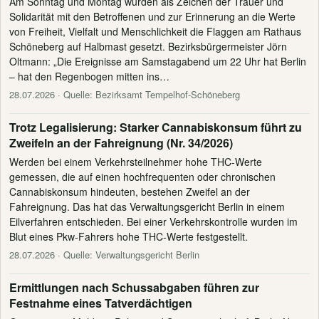
Am Sonntag und Montag wurden als Zeichen der Trauer und
Solidarität mit den Betroffenen und zur Erinnerung an die Werte
von Freiheit, Vielfalt und Menschlichkeit die Flaggen am Rathaus
Schöneberg auf Halbmast gesetzt. Bezirksbürgermeister Jörn
Oltmann: „Die Ereignisse am Samstagabend um 22 Uhr hat Berlin
– hat den Regenbogen mitten ins…
28.07.2026
· Quelle: Bezirksamt Tempelhof-Schöneberg
Trotz Legalisierung: Starker Cannabiskonsum führt zu
Zweifeln an der Fahreignung (Nr. 34/2026)
Werden bei einem Verkehrsteilnehmer hohe THC-Werte
gemessen, die auf einen hochfrequenten oder chronischen
Cannabiskonsum hindeuten, bestehen Zweifel an der
Fahreignung. Das hat das Verwaltungsgericht Berlin in einem
Eilverfahren entschieden. Bei einer Verkehrskontrolle wurden im
Blut eines Pkw-Fahrers hohe THC-Werte festgestellt.
28.07.2026
· Quelle: Verwaltungsgericht Berlin
Ermittlungen nach Schussabgaben führen zur
Festnahme eines Tatverdächtigen