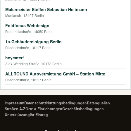
Malermeister Steffen Sebastian Heitmann
Montanstr., 13407 Berlin
Foldfocus Webdesign
Fredericiastraße, 14050 Berlin
1a-Gebäudereinigung Berlin
Friedrichstraße, 10117 Berlin
heycater!
Alex-Wedding-Straße, 10178 Berlin
ALLROUND Autovermietung GmbH – Station Mitte
Friedrichstraße, 10117 Berlin
Impressum
Datenschutz
Nutzungsbedingungen
Datenquellen
Straßen A-Z
Orte & Einrichtungen
Geschäftsbedingungen
Unterstützung
Ihr Eintrag