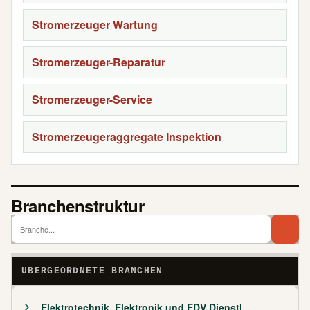
Stromerzeuger Wartung
Stromerzeuger-Reparatur
Stromerzeuger-Service
Stromerzeugeraggregate Inspektion
Branchenstruktur
Branch
Bra
ÜBERGEORDNETE BRANCHEN
Elektrotechnik, Elektronik und EDV Dienstl...