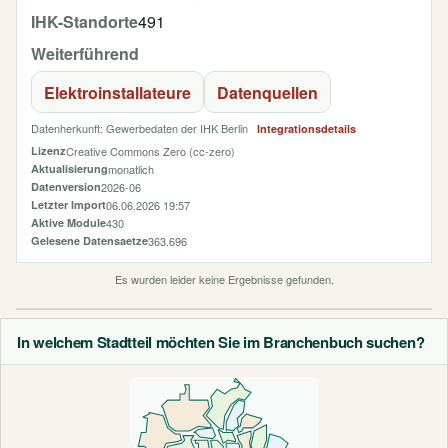
IHK-Standorte
491
Weiterführend
Elektroinstallateure
Datenquellen
Datenherkunft: Gewerbedaten der IHK Berlin
Integrationsdetails
Lizenz
Creative Commons Zero (cc-zero)
Aktualisierung
monatlich
Datenversion
2026-06
Letzter Import
06.06.2026 19:57
Aktive Module
430
Gelesene Datensaetze
363.696
Es wurden leider keine Ergebnisse gefunden.
In welchem Stadtteil möchten Sie im Branchenbuch suchen?