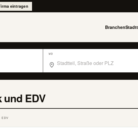
Firma eintragen
Branchen
Stadtt
WO
Wo suchst du im Branchenbuch Berlin?
ik und EDV
 EDV