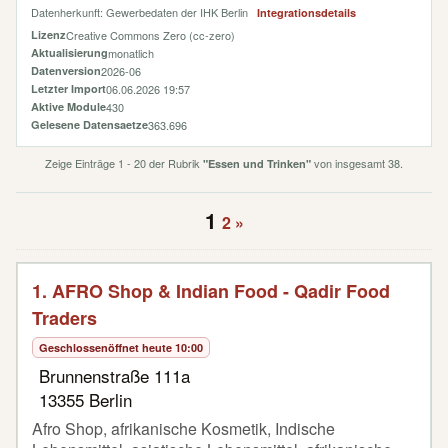
Datenherkunft: Gewerbedaten der IHK Berlin
Integrationsdetails
Lizenz
Creative Commons Zero (cc-zero)
Aktualisierung
monatlich
Datenversion
2026-06
Letzter Import
06.06.2026 19:57
Aktive Module
430
Gelesene Datensaetze
363.696
Zeige Einträge 1 - 20 der Rubrik
von insgesamt 38.
"Essen und Trinken"
1
2
»
1. AFRO Shop & Indian Food - Qadir Food
Traders
Geschlossen
öffnet heute 10:00
Brunnenstraße 111a
13355 Berlin
Afro Shop, afrikanische Kosmetik, Indische