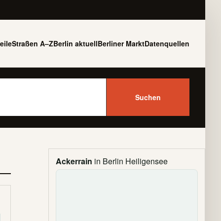
eile
Straßen A–Z
Berlin aktuell
Berliner Markt
Datenquellen
Suchen
Ackerrain
in Berlin Heiligensee