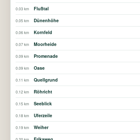
Flußtal
0.03 km
Dünenhöhe
0.05 km
Kornfeld
0.06 km
Moorheide
0.07 km
Promenade
0.09 km
Oase
0.09 km
Quellgrund
0.11 km
Röhricht
0.12 km
Seeblick
0.15 km
Uferzeile
0.18 km
Weiher
0.19 km
Erikaweg
0.20 km