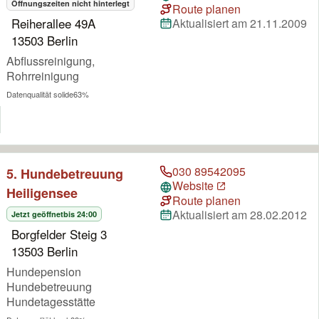
Öffnungszeiten nicht hinterlegt
Route planen
Reiherallee 49A
Aktualisiert am 21.11.2009
13503 Berlin
Abflussreinigung,
Rohrreinigung
Datenqualität solide
63%
030 89542095
5. Hundebetreuung
Website
Heiligensee
Route planen
Aktualisiert am 28.02.2012
Jetzt geöffnet
bis 24:00
Borgfelder Steig 3
13503 Berlin
Hundepension
Hundebetreuung
Hundetagesstätte