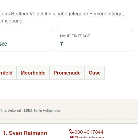
t das Berliner Verzeichnis nahegelegene Firmeneinträge,
r Umgebung.
NAHE EINTRÄGE
see
7
rnfeld
Moorheide
Promenade
Oase
Nähe: Ackerrain 13503 Berlin Heiligensee
030 4317844
1. Sven Reimann
Route planen