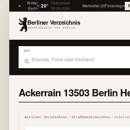
Wetter
Datenstand
20°
Merkzettel (0)
Firmenlogin
Berlin
08.08.2026
Berliner Verzeichnis
BRANCHENBUCH FÜR BERLIN
WAS
Was suchst du im Branchenbuch Berlin?
Ackerrain 13503 Berlin H
Berliner Verzeichnis
Straßenverzeichnis
Ackerra