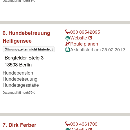
Datenqualität hoch
88%
030 89542095
6. Hundebetreuung
Website
Heiligensee
Route planen
Aktualisiert am 28.02.2012
Öffnungszeiten nicht hinterlegt
Borgfelder Steig 3
13503 Berlin
Hundepension
Hundebetreuung
Hundetagesstätte
Datenqualität hoch
75%
030 4361703
7. Dirk Ferber
Website