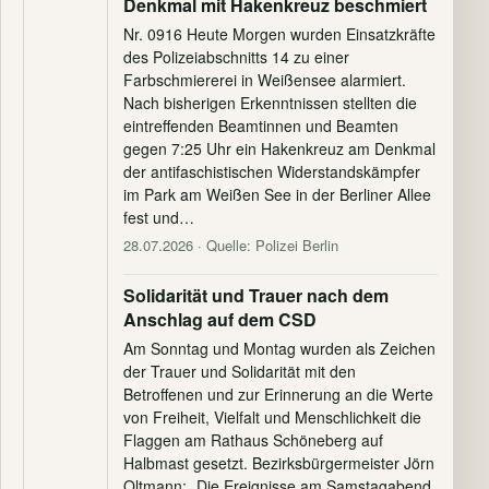
Denkmal mit Hakenkreuz beschmiert
Nr. 0916 Heute Morgen wurden Einsatzkräfte
des Polizeiabschnitts 14 zu einer
Farbschmiererei in Weißensee alarmiert.
Nach bisherigen Erkenntnissen stellten die
eintreffenden Beamtinnen und Beamten
gegen 7:25 Uhr ein Hakenkreuz am Denkmal
der antifaschistischen Widerstandskämpfer
im Park am Weißen See in der Berliner Allee
fest und…
28.07.2026
· Quelle: Polizei Berlin
Solidarität und Trauer nach dem
Anschlag auf dem CSD
Am Sonntag und Montag wurden als Zeichen
der Trauer und Solidarität mit den
Betroffenen und zur Erinnerung an die Werte
von Freiheit, Vielfalt und Menschlichkeit die
Flaggen am Rathaus Schöneberg auf
Halbmast gesetzt. Bezirksbürgermeister Jörn
Oltmann: „Die Ereignisse am Samstagabend