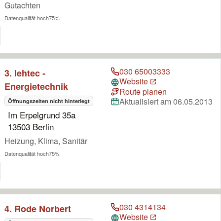
Gutachten
Datenqualität hoch
75%
030 65003333
3. lehtec -
Website
Energietechnik
Route planen
Aktualisiert am 06.05.2013
Öffnungszeiten nicht hinterlegt
Im Erpelgrund 35a
13503 Berlin
Heizung, Klima, Sanitär
Datenqualität hoch
75%
030 4314134
4. Rode Norbert
Website