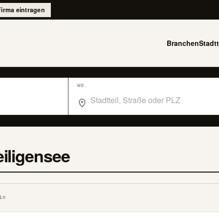
Firma eintragen
Branchen
Stadtt
WO
Wo suchst du im Branchenbuch Berlin?
eiligensee
in