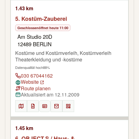
1.43 km
5. Kostüm-Zauberei
Geschlossen
öffnet heute 11:00
Am Studio 20D
12489 BERLIN
Kostüme und Kostümverleih, Kostümverleih
Theaterkleidung und -kostüme
Datenqualität hoch
88%
030 67044162
Website
Route planen
Aktualisiert am 12.11.2009
1.45 km
6. OBJECT.S / Haus- &