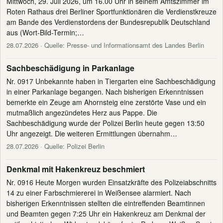
Mittwoch, 29. Juli 2026, um 16.00 Uhr in seinem Amtszimmer im
Roten Rathaus drei Berliner Sportfunktionären die Verdienstkreuze
am Bande des Verdienstordens der Bundesrepublik Deutschland
aus (Wort-Bild-Termin;…
28.07.2026
· Quelle: Presse- und Informationsamt des Landes Berlin
Sachbeschädigung in Parkanlage
Nr. 0917 Unbekannte haben in Tiergarten eine Sachbeschädigung
in einer Parkanlage begangen. Nach bisherigen Erkenntnissen
bemerkte ein Zeuge am Ahornsteig eine zerstörte Vase und ein
mutmaßlich angezündetes Herz aus Pappe. Die
Sachbeschädigung wurde der Polizei Berlin heute gegen 13:50
Uhr angezeigt. Die weiteren Ermittlungen übernahm…
28.07.2026
· Quelle: Polizei Berlin
Denkmal mit Hakenkreuz beschmiert
Nr. 0916 Heute Morgen wurden Einsatzkräfte des Polizeiabschnitts
14 zu einer Farbschmiererei in Weißensee alarmiert. Nach
bisherigen Erkenntnissen stellten die eintreffenden Beamtinnen
und Beamten gegen 7:25 Uhr ein Hakenkreuz am Denkmal der