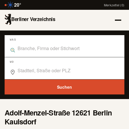
20°
Merkzettel (0)
Berliner Verzeichnis
WAS
Was suchst du im Branchenbuch Berlin?
WO
Wo suchst du im Branchenbuch Berlin?
Suchen
Adolf-Menzel-Straße 12621 Berlin
Kaulsdorf