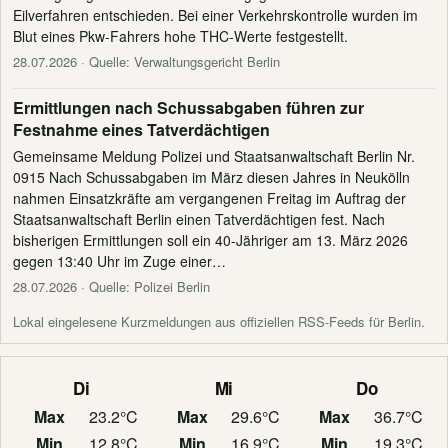
Eilverfahren entschieden. Bei einer Verkehrskontrolle wurden im
Blut eines Pkw-Fahrers hohe THC-Werte festgestellt.
28.07.2026
· Quelle: Verwaltungsgericht Berlin
Ermittlungen nach Schussabgaben führen zur
Festnahme eines Tatverdächtigen
Gemeinsame Meldung Polizei und Staatsanwaltschaft Berlin Nr.
0915 Nach Schussabgaben im März diesen Jahres in Neukölln
nahmen Einsatzkräfte am vergangenen Freitag im Auftrag der
Staatsanwaltschaft Berlin einen Tatverdächtigen fest. Nach
bisherigen Ermittlungen soll ein 40-Jähriger am 13. März 2026
gegen 13:40 Uhr im Zuge einer…
28.07.2026
· Quelle: Polizei Berlin
Lokal eingelesene Kurzmeldungen aus offiziellen RSS-Feeds für Berlin.
Di
Mi
Do
Max
23.2°C
Max
29.6°C
Max
36.7°C
Min
12.8°C
Min
16.9°C
Min
19.3°C