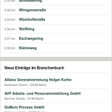
Schreiberring
0.30 km
Wintgensstraße
0.32 km
Wüsthoffstraße
0.33 km
Wolffring
0.35 km
Eschwegering
0.37 km
Kleineweg
0.39 km
Neue Einträge im Branchenbuch
Allianz Generalvertretung Holger Kothe
Buckower Damm, 12349 Berlin
AVP Arbeits- und Personalvermittlung GmbH
Berliner Straße, 13189 Berlin
DuMont Process GmbH