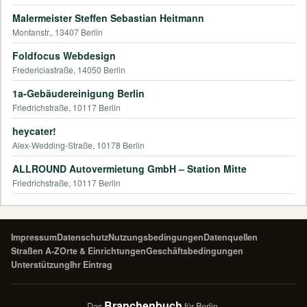
Malermeister Steffen Sebastian Heitmann
Montanstr., 13407 Berlin
Foldfocus Webdesign
Fredericiastraße, 14050 Berlin
1a-Gebäudereinigung Berlin
Friedrichstraße, 10117 Berlin
heycater!
Alex-Wedding-Straße, 10178 Berlin
ALLROUND Autovermietung GmbH – Station Mitte
Friedrichstraße, 10117 Berlin
Impressum
Datenschutz
Nutzungsbedingungen
Datenquellen
Straßen A-Z
Orte & Einrichtungen
Geschäftsbedingungen
Unterstützung
Ihr Eintrag
Branchenbuch
Das
für Berlin.