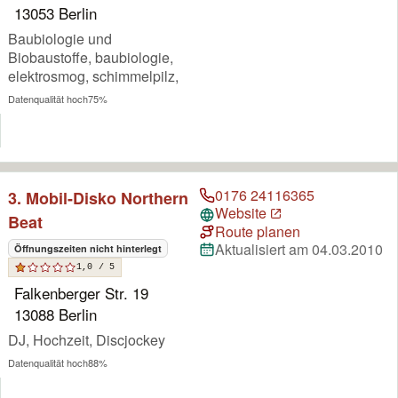
13053 Berlin
Baubiologie und
Biobaustoffe, baubiologie,
elektrosmog, schimmelpilz,
Datenqualität hoch
75%
0176 24116365
3. Mobil-Disko Northern
Website
Beat
Route planen
Aktualisiert am 04.03.2010
Öffnungszeiten nicht hinterlegt
1,0 / 5
Falkenberger Str. 19
13088 Berlin
DJ, Hochzeit, Discjockey
Datenqualität hoch
88%