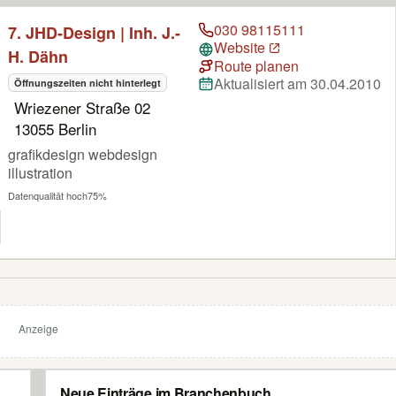
030 98115111
7. JHD-Design | Inh. J.-
Website
H. Dähn
Route planen
Aktualisiert am 30.04.2010
Öffnungszeiten nicht hinterlegt
Wriezener Straße 02
13055 Berlin
grafikdesign webdesign
illustration
Datenqualität hoch
75%
Anzeige
Neue Einträge im Branchenbuch