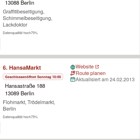
13088 Berlin
Graffitibeseitigung,
Schimmelbeseitigung,
Lackdoktor
Datenqualität hoch
75%
Website
6. HansaMarkt
Route planen
Geschlossen
öffnet Sonntag 10:00
Aktualisiert am 24.02.2013
Hansastraße 188
13089 Berlin
Flohmarkt, Trödelmarkt,
Berlin
Datenqualität hoch
75%