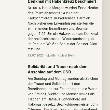
Denkmal mit Hakenkreuz beschmiert
Nr. 0916 Heute Morgen wurden Einsatzkräfte
des Polizeiabschnitts 14 zu einer
Farbschmiererei in Weißensee alarmiert.
Nach bisherigen Erkenntnissen stellten die
eintreffenden Beamtinnen und Beamten
gegen 7:25 Uhr ein Hakenkreuz am Denkmal
der antifaschistischen Widerstandskämpfer
im Park am Weißen See in der Berliner Allee
fest und…
28.07.2026
· Quelle: Polizei Berlin
Solidarität und Trauer nach dem
Anschlag auf dem CSD
Am Sonntag und Montag wurden als Zeichen
der Trauer und Solidarität mit den
Betroffenen und zur Erinnerung an die Werte
von Freiheit, Vielfalt und Menschlichkeit die
Flaggen am Rathaus Schöneberg auf
Halbmast gesetzt. Bezirksbürgermeister Jörn
Oltmann: „Die Ereignisse am Samstagabend