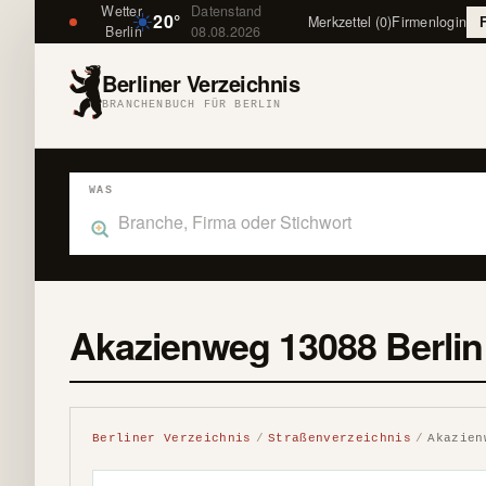
Wetter
Datenstand
20°
Merkzettel (0)
Firmenlogin
Berlin
08.08.2026
Berliner Verzeichnis
BRANCHENBUCH FÜR BERLIN
WAS
Was suchst du im Branchenbuch Berlin?
Akazienweg 13088 Berli
Berliner Verzeichnis
Straßenverzeichnis
Akazien