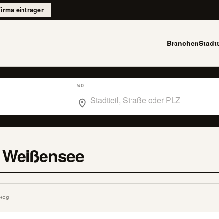
Firma eintragen
Branchen
Stadtt
WO
Wo suchst du im Branchenbuch Berlin?
n Weißensee
weg