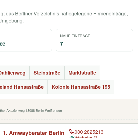
gt das Berliner Verzeichnis nahegelegene Firmeneinträge,
r Umgebung.
NAHE EINTRÄGE
ee
7
Dahlienweg
Steinstraße
Marktstraße
beland Hansastraße
Kolonie Hansastraße 195
Nähe: Akazienweg 13088 Berlin Weißensee
030 2825213
1. Amwayberater Berlin
Website