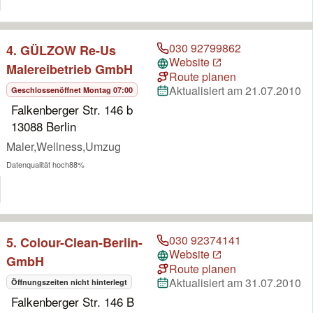
030 92799862
4. GÜLZOW Re-Us
Website
Malereibetrieb GmbH
Route planen
Aktualisiert am 21.07.2010
Geschlossen
öffnet Montag 07:00
Falkenberger Str. 146 b
13088 Berlin
Maler,Wellness,Umzug
Datenqualität hoch
88%
030 92374141
5. Colour-Clean-Berlin-
Website
GmbH
Route planen
Aktualisiert am 31.07.2010
Öffnungszeiten nicht hinterlegt
Falkenberger Str. 146 B