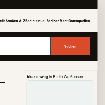
eile
Straßen A–Z
Berlin aktuell
Berliner Markt
Datenquellen
Suchen
Akazienweg
in Berlin Weißensee