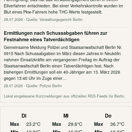
Eilverfahren entschieden. Bei einer Verkehrskontrolle wurden im
Blut eines Pkw-Fahrers hohe THC-Werte festgestellt.
28.07.2026
· Quelle: Verwaltungsgericht Berlin
Ermittlungen nach Schussabgaben führen zur
Festnahme eines Tatverdächtigen
Gemeinsame Meldung Polizei und Staatsanwaltschaft Berlin Nr.
0915 Nach Schussabgaben im März diesen Jahres in Neukölln
nahmen Einsatzkräfte am vergangenen Freitag im Auftrag der
Staatsanwaltschaft Berlin einen Tatverdächtigen fest. Nach
bisherigen Ermittlungen soll ein 40-Jähriger am 13. März 2026
gegen 13:40 Uhr im Zuge einer…
28.07.2026
· Quelle: Polizei Berlin
Lokal eingelesene Kurzmeldungen aus offiziellen RSS-Feeds für Berlin.
Di
Mi
Do
Max
23.2°C
Max
29.6°C
Max
36.7°C
Min
12.8°C
Min
16.9°C
Min
19.3°C