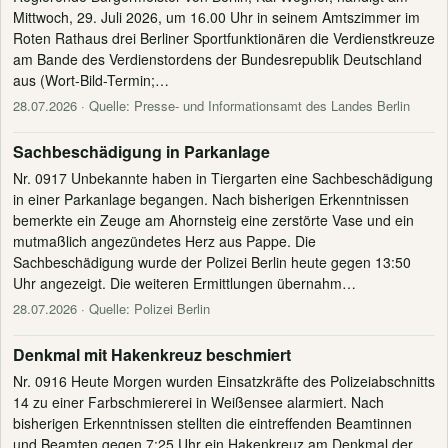
Mittwoch, 29. Juli 2026, um 16.00 Uhr in seinem Amtszimmer im
Roten Rathaus drei Berliner Sportfunktionären die Verdienstkreuze
am Bande des Verdienstordens der Bundesrepublik Deutschland
aus (Wort-Bild-Termin;…
28.07.2026
· Quelle: Presse- und Informationsamt des Landes Berlin
Sachbeschädigung in Parkanlage
Nr. 0917 Unbekannte haben in Tiergarten eine Sachbeschädigung
in einer Parkanlage begangen. Nach bisherigen Erkenntnissen
bemerkte ein Zeuge am Ahornsteig eine zerstörte Vase und ein
mutmaßlich angezündetes Herz aus Pappe. Die
Sachbeschädigung wurde der Polizei Berlin heute gegen 13:50
Uhr angezeigt. Die weiteren Ermittlungen übernahm…
28.07.2026
· Quelle: Polizei Berlin
Denkmal mit Hakenkreuz beschmiert
Nr. 0916 Heute Morgen wurden Einsatzkräfte des Polizeiabschnitts
14 zu einer Farbschmiererei in Weißensee alarmiert. Nach
bisherigen Erkenntnissen stellten die eintreffenden Beamtinnen
und Beamten gegen 7:25 Uhr ein Hakenkreuz am Denkmal der