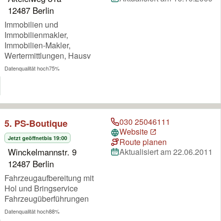
12487 Berlin
Immobilien und
Immobilienmakler,
Immobilien-Makler,
Wertermittlungen, Hausv
Datenqualität hoch
75%
030 25046111
5. PS-Boutique
Website
Jetzt geöffnet
bis 19:00
Route planen
Winckelmannstr. 9
Aktualisiert am 22.06.2011
12487 Berlin
Fahrzeugaufbereitung mit
Hol und Bringservice
Fahrzeugüberführungen
Datenqualität hoch
88%