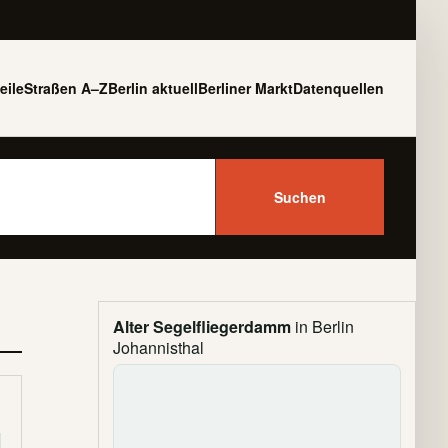
eile
Straßen A–Z
Berlin aktuell
Berliner Markt
Datenquellen
Suchen
Alter Segelfliegerdamm
in Berlin
Johannisthal