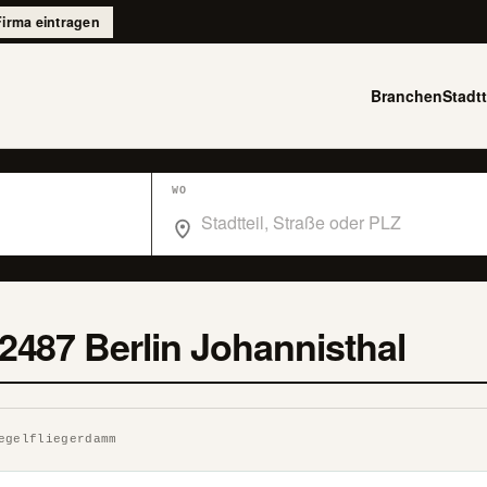
Firma eintragen
Branchen
Stadtt
WO
Wo suchst du im Branchenbuch Berlin?
2487 Berlin Johannisthal
egelfliegerdamm