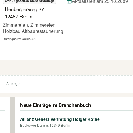
Aktualisiert am 25.10.2009
Öffnungszeiten nicht hinterlegt
Heubergerweg 27
12487 Berlin
Zimmereien, Zimmereien
Holzbau Altbaurestaurierung
Datenqualität solide
63%
Anzeige
Neue Einträge im Branchenbuch
Allianz Generalvertretung Holger Kothe
Buckower Damm, 12349 Berlin