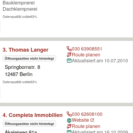
Bauklempnerei
Dachklempnerei
Datenqualität solide
63%
030 63908551
3. Thomas Langer
Route planen
Öffnungszeiten nicht hinterlegt
Aktualisiert am 10.07.2010
Springbornstr. 8
12487 Berlin
Datenqualität solide
63%
030 62608100
4. Completa Immobilien
Website
Öffnungszeiten nicht hinterlegt
Route planen
Akeleiweg 81a
Aktualisiert am 16.10.2009