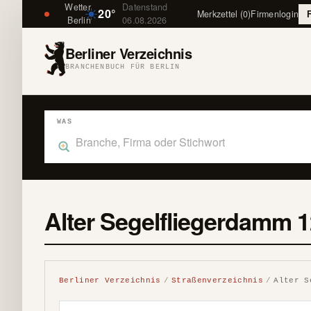
Wetter
Datenstand
20°
Merkzettel (0)
Firmenlogin
Berlin
06.08.2026
Berliner Verzeichnis
BRANCHENBUCH FÜR BERLIN
WAS
Was suchst du im Branchenbuch Berlin?
Alter Segelfliegerdamm 1
Berliner Verzeichnis
Straßenverzeichnis
Alter S