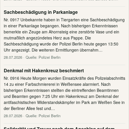
Sachbeschädigung in Parkanlage
Nr. 0917 Unbekannte haben in Tiergarten eine Sachbeschädigung
in einer Parkanlage begangen. Nach bisherigen Erkenntnissen
bemerkte ein Zeuge am Ahornsteig eine zerstörte Vase und ein
mutmaßlich angezündetes Herz aus Pappe. Die
Sachbeschädigung wurde der Polizei Berlin heute gegen 13:50
Uhr angezeigt. Die weiteren Ermittlungen übernahm…
28.07.2026
· Quelle: Polizei Berlin
Denkmal mit Hakenkreuz beschmiert
Nr. 0916 Heute Morgen wurden Einsatzkräfte des Polizeiabschnitts
14 zu einer Farbschmiererei in Weißensee alarmiert. Nach
bisherigen Erkenntnissen stellten die eintreffenden Beamtinnen
und Beamten gegen 7:25 Uhr ein Hakenkreuz am Denkmal der
antifaschistischen Widerstandskämpfer im Park am Weißen See in
der Berliner Allee fest und…
28.07.2026
· Quelle: Polizei Berlin
Solidarität und Trauer nach dem Anschlag auf dem