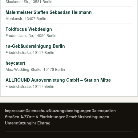
Staakener Str., 13581 Berlin
Malermeister Steffen Sebastian Heitmann
Montanstr., 13407 Berlin
Foldfocus Webdesign
Fredericiastraße, 14050 Berlin
1a-Gebäudereinigung Berlin
Friedrichstraße, 10117 Berlin
heycater!
Alex-Wedding-Straße, 10178 Berlin
ALLROUND Autovermietung GmbH – Station Mitte
Friedrichstraße, 10117 Berlin
Impressum
Datenschutz
Nutzungsbedingungen
Datenquellen
Straßen A-Z
Orte & Einrichtungen
Geschäftsbedingungen
Unterstützung
Ihr Eintrag