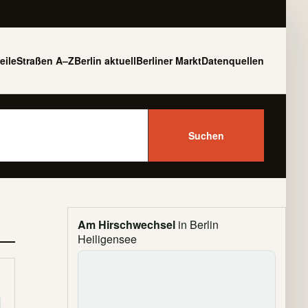
eile
Straßen A–Z
Berlin aktuell
Berliner Markt
Datenquellen
Suchen
Am Hirschwechsel
in Berlin
Heiligensee