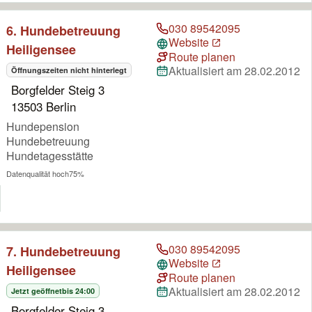
030 89542095
6. Hundebetreuung
Website
Heiligensee
Route planen
Aktualisiert am 28.02.2012
Öffnungszeiten nicht hinterlegt
Borgfelder Steig 3
13503 Berlin
Hundepension
Hundebetreuung
Hundetagesstätte
Datenqualität hoch
75%
030 89542095
7. Hundebetreuung
Website
Heiligensee
Route planen
Aktualisiert am 28.02.2012
Jetzt geöffnet
bis 24:00
Borgfelder Steig 3