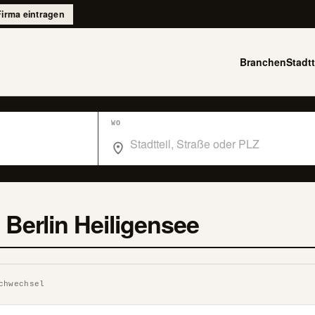
Firma eintragen
Branchen
Stadtt
WO
Wo suchst du im Branchenbuch Berlin?
Berlin Heiligensee
chwechsel