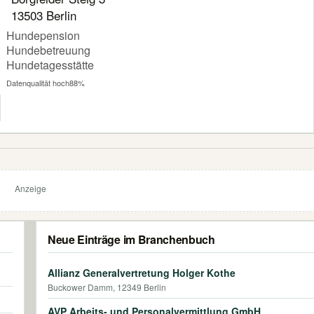
13503 Berlin
Hundepension
Hundebetreuung
Hundetagesstätte
Datenqualität hoch
88%
Anzeige
Neue Einträge im Branchenbuch
Allianz Generalvertretung Holger Kothe
Buckower Damm, 12349 Berlin
AVP Arbeits- und Personalvermittlung GmbH