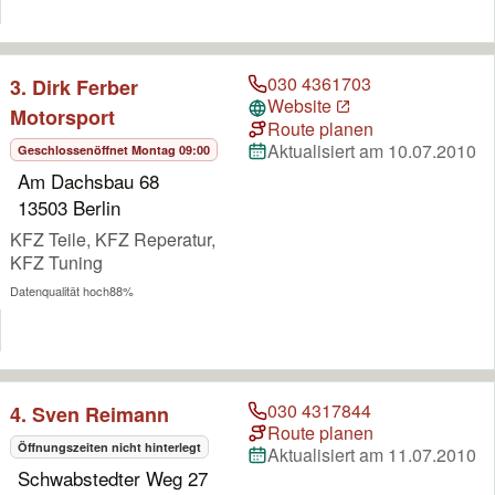
030 4361703
3. Dirk Ferber
Website
Motorsport
Route planen
Aktualisiert am 10.07.2010
Geschlossen
öffnet Montag 09:00
Am Dachsbau 68
13503 Berlin
KFZ Teile, KFZ Reperatur,
KFZ Tuning
Datenqualität hoch
88%
030 4317844
4. Sven Reimann
Route planen
Öffnungszeiten nicht hinterlegt
Aktualisiert am 11.07.2010
Schwabstedter Weg 27