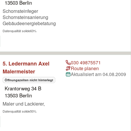
13503 Berlin
Schornsteinfeger
Schornsteinsanierung
Gebäudeenergiebetatung
Datenqualität solide
63%
030 49875571
5. Ledermann Axel
Route planen
Malermeister
Aktualisiert am 04.08.2009
Öffnungszeiten nicht hinterlegt
Krantorweg 34 B
13503 Berlin
Maler und Lackierer,
Datenqualität solide
50%