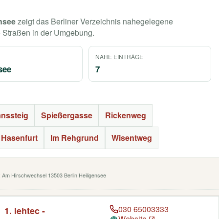
ensee
zeigt das Berliner Verzeichnis nahegelegene
e Straßen in der Umgebung.
NAHE EINTRÄGE
see
7
nssteig
Spießergasse
Rickenweg
 Hasenfurt
Im Rehgrund
Wisentweg
e: Am Hirschwechsel 13503 Berlin Heiligensee
030 65003333
1. lehtec -
Website