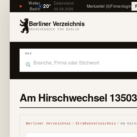
Wetter
Datenstand
20°
Merkzettel (0)
Firmenlogin
Berlin
09.08.2026
Berliner Verzeichnis
BRANCHENBUCH FÜR BERLIN
WAS
Was suchst du im Branchenbuch Berlin?
Am Hirschwechsel 13503 
Berliner Verzeichnis
Straßenverzeichnis
Am Hirs