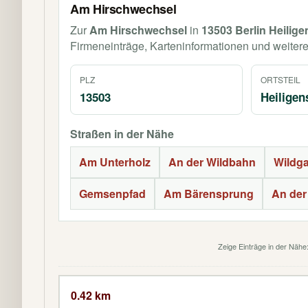
Am Hirschwechsel
Zur
Am Hirschwechsel
in
13503 Berlin Heilig
Firmeneinträge, Karteninformationen und weiter
PLZ
ORTSTEIL
13503
Heiligen
Straßen in der Nähe
Am Unterholz
An der Wildbahn
Wildga
Gemsenpfad
Am Bärensprung
An der
Zeige Einträge in der Näh
0.42 km