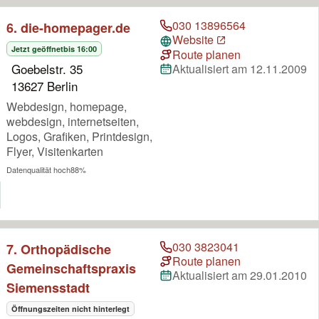
030 13896564
6. die-homepager.de
Website
Jetzt geöffnet
bis 16:00
Route planen
Goebelstr. 35
Aktualisiert am 12.11.2009
13627 Berlin
Webdesign, homepage,
webdesign, internetseiten,
Logos, Grafiken, Printdesign,
Flyer, Visitenkarten
Datenqualität hoch
88%
030 3823041
7. Orthopädische
Route planen
Gemeinschaftspraxis
Aktualisiert am 29.01.2010
Siemensstadt
Öffnungszeiten nicht hinterlegt