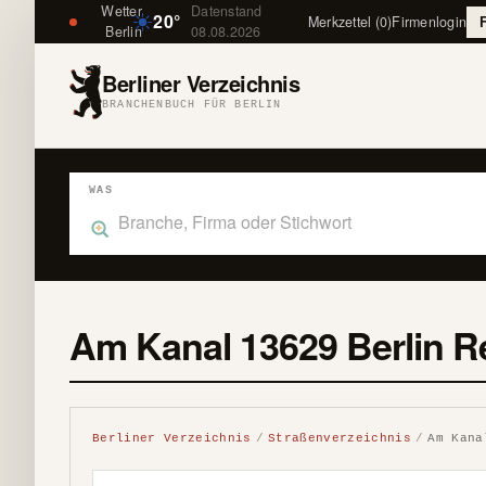
Wetter
Datenstand
20°
Merkzettel (0)
Firmenlogin
Berlin
08.08.2026
Berliner Verzeichnis
BRANCHENBUCH FÜR BERLIN
WAS
Was suchst du im Branchenbuch Berlin?
Am Kanal 13629 Berlin R
Berliner Verzeichnis
Straßenverzeichnis
Am Kana