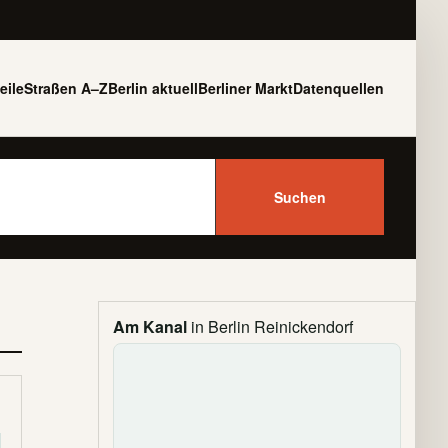
eile
Straßen A–Z
Berlin aktuell
Berliner Markt
Datenquellen
Suchen
Am Kanal
in Berlin Reinickendorf