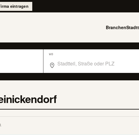
Firma eintragen
Branchen
Stadtt
WO
Wo suchst du im Branchenbuch Berlin?
einickendorf
l