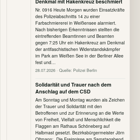
Denkmal mit Hakenkreuz beschmiert
Nr. 0916 Heute Morgen wurden Einsatzkräfte
des Polizeiabschnitts 14 zu einer
Farbschmiererei in Weißensee alarmiert.
Nach bisherigen Erkenntnissen stellten die
eintreffenden Beamtinnen und Beamten
gegen 7:25 Uhr ein Hakenkreuz am Denkmal
der antifaschistischen Widerstandskämpfer
im Park am Weißen See in der Berliner Allee
fest und…
28.07.2026
· Quelle: Polizei Berlin
Solidarität und Trauer nach dem
Anschlag auf dem CSD
Am Sonntag und Montag wurden als Zeichen
der Trauer und Solidarität mit den
Betroffenen und zur Erinnerung an die Werte
von Freiheit, Vielfalt und Menschlichkeit die
Flaggen am Rathaus Schöneberg auf
Halbmast gesetzt. Bezirksbürgermeister Jörn
Oltmann: „Die Ereignisse am Samstagabend