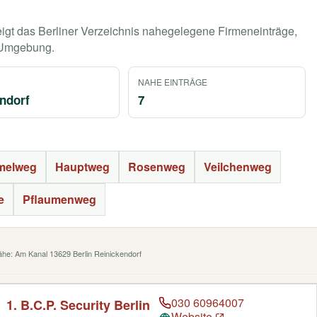
igt das Berliner Verzeichnis nahegelegene Firmeneinträge,
r Umgebung.
NAHE EINTRÄGE
ndorf
7
melweg
Hauptweg
Rosenweg
Veilchenweg
e
Pflaumenweg
Nähe: Am Kanal 13629 Berlin Reinickendorf
030 60964007
1. B.C.P. Security Berlin
Website