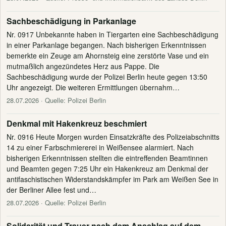
Sachbeschädigung in Parkanlage
Nr. 0917 Unbekannte haben in Tiergarten eine Sachbeschädigung
in einer Parkanlage begangen. Nach bisherigen Erkenntnissen
bemerkte ein Zeuge am Ahornsteig eine zerstörte Vase und ein
mutmaßlich angezündetes Herz aus Pappe. Die
Sachbeschädigung wurde der Polizei Berlin heute gegen 13:50
Uhr angezeigt. Die weiteren Ermittlungen übernahm…
28.07.2026
· Quelle: Polizei Berlin
Denkmal mit Hakenkreuz beschmiert
Nr. 0916 Heute Morgen wurden Einsatzkräfte des Polizeiabschnitts
14 zu einer Farbschmiererei in Weißensee alarmiert. Nach
bisherigen Erkenntnissen stellten die eintreffenden Beamtinnen
und Beamten gegen 7:25 Uhr ein Hakenkreuz am Denkmal der
antifaschistischen Widerstandskämpfer im Park am Weißen See in
der Berliner Allee fest und…
28.07.2026
· Quelle: Polizei Berlin
Solidarität und Trauer nach dem Anschlag auf dem