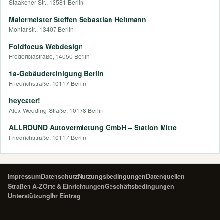
Staakener Str., 13581 Berlin
Malermeister Steffen Sebastian Heitmann
Montanstr., 13407 Berlin
Foldfocus Webdesign
Fredericiastraße, 14050 Berlin
1a-Gebäudereinigung Berlin
Friedrichstraße, 10117 Berlin
heycater!
Alex-Wedding-Straße, 10178 Berlin
ALLROUND Autovermietung GmbH – Station Mitte
Friedrichstraße, 10117 Berlin
Impressum
Datenschutz
Nutzungsbedingungen
Datenquellen
Straßen A-Z
Orte & Einrichtungen
Geschäftsbedingungen
Unterstützung
Ihr Eintrag