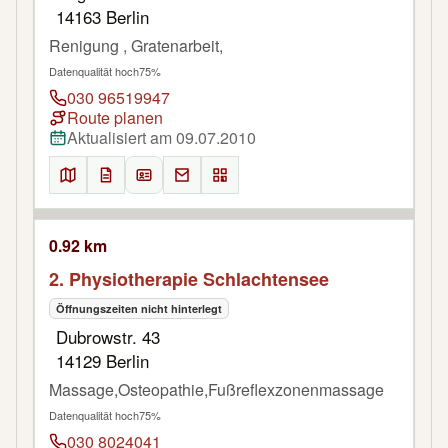
14163 Berlin
Renigung , Gratenarbeit,
Datenqualität hoch
75%
030 96519947
Route planen
Aktualisiert am 09.07.2010
0.92 km
2. Physiotherapie Schlachtensee
Öffnungszeiten nicht hinterlegt
Dubrowstr. 43
14129 Berlin
Massage,Osteopathie,Fußreflexzonenmassage
Datenqualität hoch
75%
030 8024041