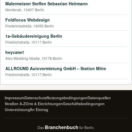
Malermeister Steffen Sebastian Heitmann
Montanstr., 13407 Berlin
Foldfocus Webdesign
Fredericiastraße, 14050 Berlin
1a-Gebäudereinigung Berlin
Friedrichstraße, 10117 Berlin
heycater!
Alex-Wedding-Straße, 10178 Berlin
ALLROUND Autovermietung GmbH – Station Mitte
Friedrichstraße, 10117 Berlin
Impressum
Datenschutz
Nutzungsbedingungen
Datenquellen
Straßen A-Z
Orte & Einrichtungen
Geschäftsbedingungen
Unterstützung
Ihr Eintrag
Branchenbuch
Das
für Berlin.