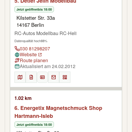
5. Detlef Jelin Modellbau
Jetzt geöffnet
bis 18:00
Kilstetter Str. 33a
14167 Berlin
RC-Autos Modellbau RC-Heli
Datenqualität hoch
88%
030 81298207
Website
Route planen
Aktualisiert am 24.02.2012
1.02 km
6. Energetix Magnetschmuck Shop
Hartmann-Isleb
Jetzt geöffnet
bis 18:00