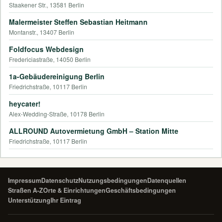
Staakener Str., 13581 Berlin
Malermeister Steffen Sebastian Heitmann
Montanstr., 13407 Berlin
Foldfocus Webdesign
Fredericiastraße, 14050 Berlin
1a-Gebäudereinigung Berlin
Friedrichstraße, 10117 Berlin
heycater!
Alex-Wedding-Straße, 10178 Berlin
ALLROUND Autovermietung GmbH – Station Mitte
Friedrichstraße, 10117 Berlin
Impressum
Datenschutz
Nutzungsbedingungen
Datenquellen
Straßen A-Z
Orte & Einrichtungen
Geschäftsbedingungen
Unterstützung
Ihr Eintrag