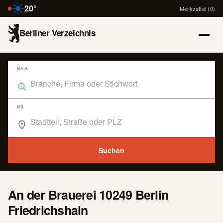
20°
Merkzettel (0)
Berliner Verzeichnis
WAS
Was suchst du im Branchenbuch Berlin?
WO
Wo suchst du im Branchenbuch Berlin?
Suchen
An der Brauerei 10249 Berlin
Friedrichshain