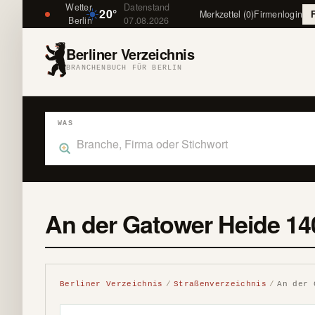
Wetter
Datenstand
20°
Merkzettel (0)
Firmenlogin
Berlin
07.08.2026
Berliner Verzeichnis
BRANCHENBUCH FÜR BERLIN
WAS
Was suchst du im Branchenbuch Berlin?
An der Gatower Heide 14
Berliner Verzeichnis
Straßenverzeichnis
An der 