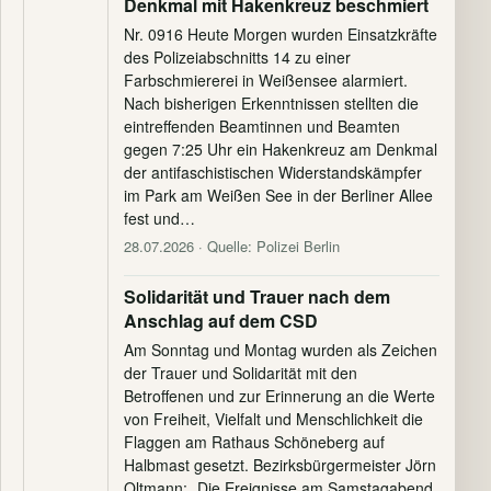
Denkmal mit Hakenkreuz beschmiert
Nr. 0916 Heute Morgen wurden Einsatzkräfte
des Polizeiabschnitts 14 zu einer
Farbschmiererei in Weißensee alarmiert.
Nach bisherigen Erkenntnissen stellten die
eintreffenden Beamtinnen und Beamten
gegen 7:25 Uhr ein Hakenkreuz am Denkmal
der antifaschistischen Widerstandskämpfer
im Park am Weißen See in der Berliner Allee
fest und…
28.07.2026
· Quelle: Polizei Berlin
Solidarität und Trauer nach dem
Anschlag auf dem CSD
Am Sonntag und Montag wurden als Zeichen
der Trauer und Solidarität mit den
Betroffenen und zur Erinnerung an die Werte
von Freiheit, Vielfalt und Menschlichkeit die
Flaggen am Rathaus Schöneberg auf
Halbmast gesetzt. Bezirksbürgermeister Jörn
Oltmann: „Die Ereignisse am Samstagabend