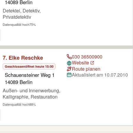
14089 Berlin
Detektei, Detektiv,
Privatdetektiv
Datenqualität hoch
75%
030 36500900
7. Elke Reschke
Website
Geschlossen
öffnet heute 15:00
Route planen
Schauensteiner Weg 1
Aktualisiert am 10.07.2010
14089 Berlin
Außen- und Innenwerbung,
Kalligraphie, Restauration
Datenqualität hoch
88%