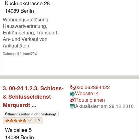
Kuckuckstrasse 28
14089 Berlin
Wohnungsauflösung,
Hauswartvertretung,
Entrümpelung, Transport,
An- und Verkauf von
Antiquitäten
Datenqualität hoch
75%
030 362894422
3. 00-24 1.2.3. Schloss-
Website
& Schlüsseldienst
Route planen
Marquardt ...
Aktualisiert am 28.12.2010
Öffnungszeiten nicht hinterlegt
5,0 / 5
Waldallee 5
14089 Berlin