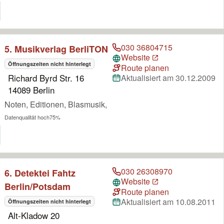
030 36804715
5. Musikverlag BerliTON
Website
Öffnungszeiten nicht hinterlegt
Route planen
Richard Byrd Str. 16
Aktualisiert am 30.12.2009
14089 Berlin
Noten, Editionen, Blasmusik,
Datenqualität hoch
75%
030 26308970
6. Detektei Fahtz
Website
Berlin/Potsdam
Route planen
Aktualisiert am 10.08.2011
Öffnungszeiten nicht hinterlegt
Alt-Kladow 20