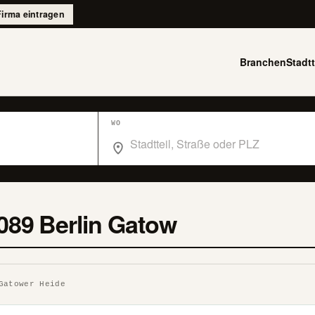
Firma eintragen
Branchen
Stadtt
WO
Wo suchst du im Branchenbuch Berlin?
089 Berlin Gatow
Gatower Heide