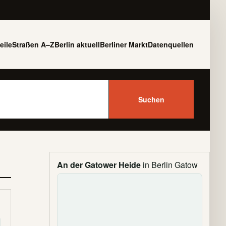
eile
Straßen A–Z
Berlin aktuell
Berliner Markt
Datenquellen
Suchen
An der Gatower Heide
in Berlin Gatow