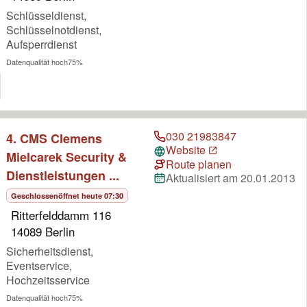
Schlüsseldienst,
Schlüsselnotdienst,
Aufsperrdienst
Datenqualität hoch
75%
030 21983847
4. CMS Clemens
Website
Mielcarek Security &
Route planen
Dienstleistungen ...
Aktualisiert am 20.01.2013
Geschlossen
öffnet heute 07:30
Ritterfelddamm 116
14089 Berlin
Sicherheitsdienst,
Eventservice,
Hochzeitsservice
Datenqualität hoch
75%