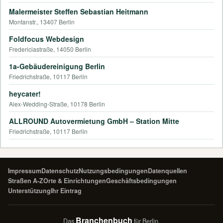
Malermeister Steffen Sebastian Heitmann
Montanstr., 13407 Berlin
Foldfocus Webdesign
Fredericiastraße, 14050 Berlin
1a-Gebäudereinigung Berlin
Friedrichstraße, 10117 Berlin
heycater!
Alex-Wedding-Straße, 10178 Berlin
ALLROUND Autovermietung GmbH – Station Mitte
Friedrichstraße, 10117 Berlin
Impressum
Datenschutz
Nutzungsbedingungen
Datenquellen
Straßen A-Z
Orte & Einrichtungen
Geschäftsbedingungen
Unterstützung
Ihr Eintrag
Branchenbuch
Das
für Berlin.