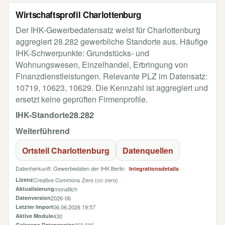
Wirtschaftsprofil Charlottenburg
Der IHK-Gewerbedatensatz weist für Charlottenburg
aggregiert 28.282 gewerbliche Standorte aus. Häufige
IHK-Schwerpunkte: Grundstücks- und
Wohnungswesen, Einzelhandel, Erbringung von
Finanzdienstleistungen. Relevante PLZ im Datensatz:
10719, 10623, 10629. Die Kennzahl ist aggregiert und
ersetzt keine geprüften Firmenprofile.
IHK-Standorte
28.282
Weiterführend
Ortsteil Charlottenburg
Datenquellen
Datenherkunft: Gewerbedaten der IHK Berlin
Integrationsdetails
Lizenz
Creative Commons Zero (cc-zero)
Aktualisierung
monatlich
Datenversion
2026-06
Letzter Import
06.06.2026 19:57
Aktive Module
430
Gelesene Datensaetze