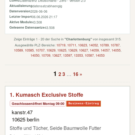
Lizenz
Datenlizenz Deutschland - Zero - Version 2.0
Aktualisierung
datensatzabhaengig
Datenversion
2026-06-06
Letzter Import
06.06.2026 21:17
Aktive Module
43.508
Gelesene Datensaetze
43.508
Zeige Einträge 1 - 20 der Suche in
von insgesamt 315.
"Charlottenburg"
Ausgewählte PLZ-Bereiche:
10719
,
10711
,
10623
,
14052
,
10789
,
10787
,
10589
,
10585
,
10707
,
10629
,
10625
,
13629
,
10627
,
14059
,
14057
,
14055
,
14050
,
10709
,
13627
,
13597
,
13353
,
10587
,
14053
1
2
3
…
16
»
1. Kumasch Exclusive Stoffe
Geschlossen
öffnet Montag 09:00
Business-Eintrag
kanstr.47
10625 berlin
Stoffe und Tücher, Seide Baumwolle Futter