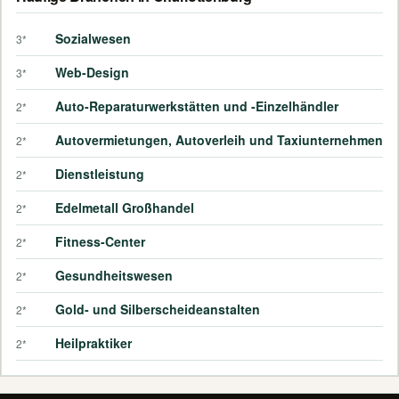
Sozialwesen
3*
Web-Design
3*
Auto-Reparaturwerkstätten und -Einzelhändler
2*
Autovermietungen, Autoverleih und Taxiunternehmen
2*
Dienstleistung
2*
Edelmetall Großhandel
2*
Fitness-Center
2*
Gesundheitswesen
2*
Gold- und Silberscheideanstalten
2*
Heilpraktiker
2*