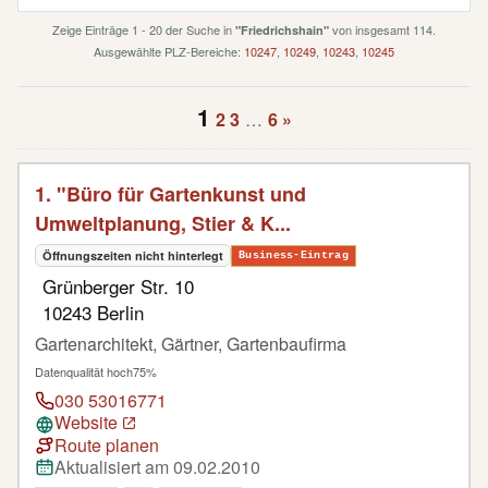
Zeige Einträge 1 - 20 der Suche in
von insgesamt 114.
"Friedrichshain"
Ausgewählte PLZ-Bereiche:
10247
,
10249
,
10243
,
10245
1
2
3
…
6
»
1. "Büro für Gartenkunst und
Umweltplanung, Stier & K...
Öffnungszeiten nicht hinterlegt
Business-Eintrag
Grünberger Str. 10
10243 Berlin
Gartenarchitekt, Gärtner, Gartenbaufirma
Datenqualität hoch
75%
030 53016771
Website
Route planen
Aktualisiert am 09.02.2010