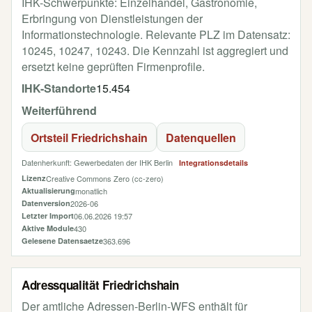
IHK-Schwerpunkte: Einzelhandel, Gastronomie,
Erbringung von Dienstleistungen der
Informationstechnologie. Relevante PLZ im Datensatz:
10245, 10247, 10243. Die Kennzahl ist aggregiert und
ersetzt keine geprüften Firmenprofile.
IHK-Standorte
15.454
Weiterführend
Ortsteil Friedrichshain
Datenquellen
Datenherkunft: Gewerbedaten der IHK Berlin
Integrationsdetails
Lizenz
Creative Commons Zero (cc-zero)
Aktualisierung
monatlich
Datenversion
2026-06
Letzter Import
06.06.2026 19:57
Aktive Module
430
Gelesene Datensaetze
363.696
Adressqualität Friedrichshain
Der amtliche Adressen-Berlin-WFS enthält für