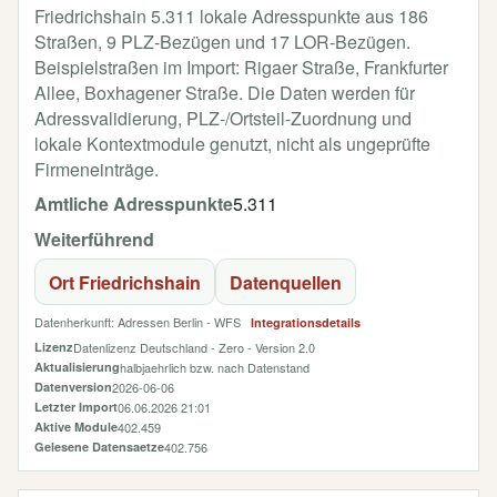
Friedrichshain 5.311 lokale Adresspunkte aus 186
Straßen, 9 PLZ-Bezügen und 17 LOR-Bezügen.
Beispielstraßen im Import: Rigaer Straße, Frankfurter
Allee, Boxhagener Straße. Die Daten werden für
Adressvalidierung, PLZ-/Ortsteil-Zuordnung und
lokale Kontextmodule genutzt, nicht als ungeprüfte
Firmeneinträge.
Amtliche Adresspunkte
5.311
Weiterführend
Ort Friedrichshain
Datenquellen
Datenherkunft: Adressen Berlin - WFS
Integrationsdetails
Lizenz
Datenlizenz Deutschland - Zero - Version 2.0
Aktualisierung
halbjaehrlich bzw. nach Datenstand
Datenversion
2026-06-06
Letzter Import
06.06.2026 21:01
Aktive Module
402.459
Gelesene Datensaetze
402.756