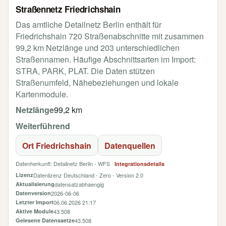
Straßennetz Friedrichshain
Das amtliche Detailnetz Berlin enthält für
Friedrichshain 720 Straßenabschnitte mit zusammen
99,2 km Netzlänge und 203 unterschiedlichen
Straßennamen. Häufige Abschnittsarten im Import:
STRA, PARK, PLAT. Die Daten stützen
Straßenumfeld, Nähebeziehungen und lokale
Kartenmodule.
Netzlänge
99,2 km
Weiterführend
Ort Friedrichshain
Datenquellen
Datenherkunft: Detailnetz Berlin - WFS
Integrationsdetails
Lizenz
Datenlizenz Deutschland - Zero - Version 2.0
Aktualisierung
datensatzabhaengig
Datenversion
2026-06-06
Letzter Import
06.06.2026 21:17
Aktive Module
43.508
Gelesene Datensaetze
43.508