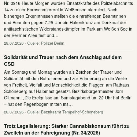
Nr. 0916 Heute Morgen wurden Einsatzkräfte des Polizeiabschnitts
14 zu einer Farbschmiererei in Weißensee alarmiert. Nach
bisherigen Erkenntnissen stellten die eintreffenden Beamtinnen
und Beamten gegen 7:25 Uhr ein Hakenkreuz am Denkmal der
antifaschistischen Widerstandskämpfer im Park am Weißen See in
der Berliner Allee fest und…
28.07.2026
· Quelle: Polizei Berlin
Solidarität und Trauer nach dem Anschlag auf dem
CSD
Am Sonntag und Montag wurden als Zeichen der Trauer und
Solidarität mit den Betroffenen und zur Erinnerung an die Werte
von Freiheit, Vielfalt und Menschlichkeit die Flaggen am Rathaus
Schöneberg auf Halbmast gesetzt. Bezirksbürgermeister Jörn
Oltmann: „Die Ereignisse am Samstagabend um 22 Uhr hat Berlin
– hat den Regenbogen mitten ins…
28.07.2026
· Quelle: Bezirksamt Tempelhof-Schöneberg
Trotz Legalisierung: Starker Cannabiskonsum führt zu
Zweifeln an der Fahreignung (Nr. 34/2026)