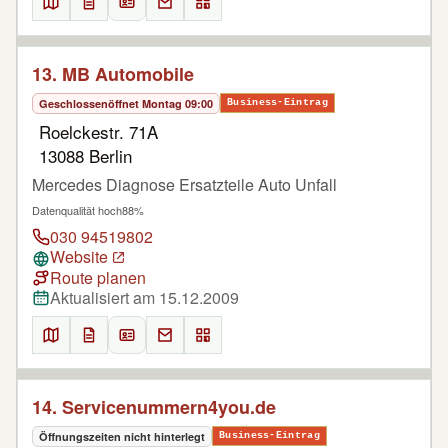
13. MB Automobile
Geschlossen
öffnet Montag 09:00
Business-Eintrag
Roelckestr. 71A
13088 Berlin
Mercedes Diagnose Ersatzteile Auto Unfall
Datenqualität hoch
88%
030 94519802
Website
Route planen
Aktualisiert am 15.12.2009
14. Servicenummern4you.de
Öffnungszeiten nicht hinterlegt
Business-Eintrag