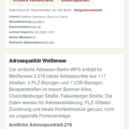
Datenherkunft: Gewerbedaten der IHK Berlin
Integrationsdetails
Lizenz
Creative Commons Zero (cc-zero)
Aktualisierung
monatlich
Datenversion
2026-06
Letzter Import
06.06.2026 19:57
Aktive Module
430
Gelesene Datensaetze
363.696
Adressqualität Weißensee
Der amtliche Adressen-Berlin-WFS enthält für
Weißensee 5.276 lokale Adresspunkte aus 117
Straßen, 3 PLZ-Bezügen und 7 LOR-Bezügen.
Beispielstraßen im Import: Berliner Allee,
Charlottenburger Straße, Falkenberger Straße. Die
Daten werden für Adressvalidierung, PLZ-/Ortsteil-
Zuordnung und lokale Kontextmodule genutzt, nicht
als ungeprüfte Firmeneinträge.
Amtliche Adresspunkte
5.276