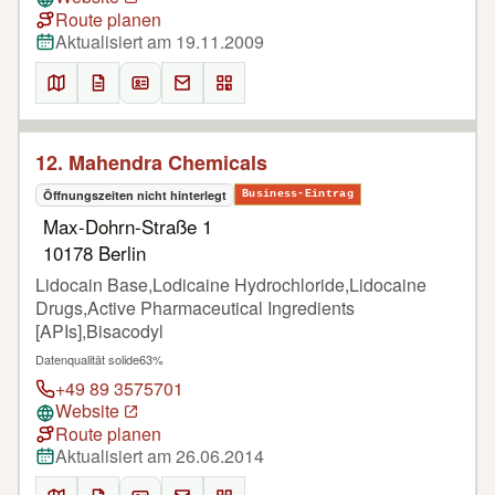
Route planen
Aktualisiert am 19.11.2009
12. Mahendra Chemicals
Öffnungszeiten nicht hinterlegt
Business-Eintrag
Max-Dohrn-Straße 1
10178 Berlin
Lidocain Base,Lodicaine Hydrochloride,Lidocaine
Drugs,Active Pharmaceutical Ingredients
[APIs],Bisacodyl
Datenqualität solide
63%
+49 89 3575701
Website
Route planen
Aktualisiert am 26.06.2014