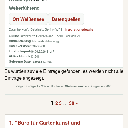
Weiterführend
Ort Weißensee
Datenquellen
Datenherkunft: Detailnetz Berlin - WFS
Integrationsdetails
Lizenz
Datenlizenz Deutschland - Zero - Version 2.0
Aktualisierung
datensatzabhaengig
Datenversion
2026-06-06
Letzter Import
06.06.2026 21:17
Aktive Module
43.508
Gelesene Datensaetze
43.508
Es wurden zuviele Einträge gefunden, es werden nicht alle
Einträge angezeigt.
Zeige Einträge 1 - 20 der Suche in
von insgesamt 600.
"Weissensee"
1
2
3
…
30
»
1. "Büro für Gartenkunst und