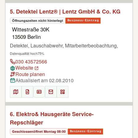
5. Detektei Lentz® | Lentz GmbH & Co. KG
Öffnungszeiten nicht hinterlegt
Business-Eintrag
Wittestraße 30K
13509 Berlin
Detektei, Lauschabwehr, Mitarbeiterbeobachtung,
Datenqualität hoch
75%
030 43572566
Website
Route planen
Aktualisiert am 02.08.2010
6. Elektro& Hausgeräte Service-
Repschläger
Geschlossen
öffnet Montag 08:00
Business-Eintrag