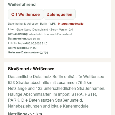
Weiterführend
Ort Weißensee
Datenquellen
Datenherkunft: Adressen Berlin - WFS
Integrationsdetails
Lizenz
Datenlizenz Deutschland - Zero - Version 2.0
Aktualisierung
halbjaehrlich bzw. nach Datenstand
Datenversion
2026-06-06
Letzter Import
06.06.2026 21:01
Aktive Module
402.459
Gelesene Datensaetze
402.756
Straßennetz Weißensee
Das amtliche Detailnetz Berlin enthält für Weißensee
523 Straßenabschnitte mit zusammen 75,5 km
Netzlänge und 122 unterschiedlichen Straßennamen.
Häufige Abschnittsarten im Import: STRA, PSTR,
PARK. Die Daten stützen Straßenumfeld,
Nähebeziehungen und lokale Kartenmodule.
Netzlänge
75,5 km