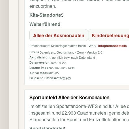
einzuordnen.
Kita-Standorte
5
Weiterführend
Allee der Kosmonauten
Kinderbetreuun
Datenherkunft: Kindertagesstätten Berlin - WFS
Integrationsdetails
Lizenz
Datenlizenz Deutschland - Zero - Version 2.0
Aktualisierung
jaehrlich bzw. nach Datenstand
Datenversion
2026-06-22
Letzter Import
22.06.2026 14:49
Aktive Module
2.905
Gelesene Datensaetze
2.905
Sportumfeld Allee der Kosmonauten
Im offiziellen Sportstandorte-WFS sind für Alle
insgesamt rund 22.938 Quadratmetern gemeldeter 
Standortseiten für Sport- und Freizeitintentionen
Sportstandorte
3