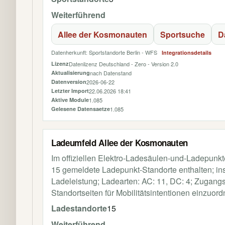
Weiterführend
Allee der Kosmonauten
Sportsuche
D
Datenherkunft: Sportstandorte Berlin - WFS
Integrationsdetails
Lizenz
Datenlizenz Deutschland - Zero - Version 2.0
Aktualisierung
nach Datenstand
Datenversion
2026-06-22
Letzter Import
22.06.2026 18:41
Aktive Module
1.085
Gelesene Datensaetze
1.085
Ladeumfeld Allee der Kosmonauten
Im offiziellen Elektro-Ladesäulen-und-Ladepun
15 gemeldete Ladepunkt-Standorte enthalten; i
Ladeleistung; Ladearten: AC: 11, DC: 4; Zugangsan
Standortseiten für Mobilitätsintentionen einzuo
Ladestandorte
15
Weiterführend