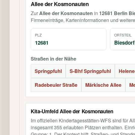
Allee der Kosmonauten
Zur
Allee der Kosmonauten
in
12681 Berlin Bi
Firmeneinträge, Karteninformationen und weiter
PLZ
ORTSTEIL
12681
Biesdorf
Straßen in der Nähe
Springpfuhl
S-Bhf Springpfuhl
Helene
Radebeuler Straße
Märkische Allee
Me
Kita-Umfeld Allee der Kosmonauten
Im offiziellen Kindertagesstätten-WFS sind für 
insgesamt 355 erlaubten Plätzen enthalten. Einric
Gruppe: 1. Der Kontext hilft, Straßen- und Stand