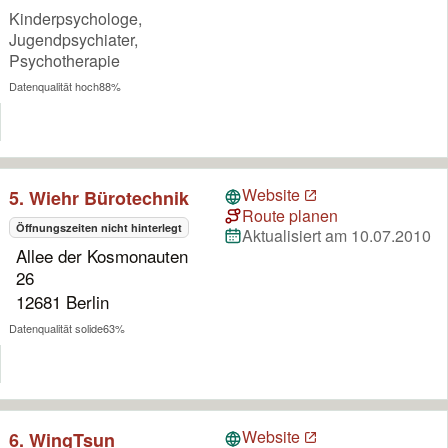
Kinderpsychologe,
Jugendpsychiater,
Psychotherapie
Datenqualität hoch
88%
Website
5. Wiehr Bürotechnik
Route planen
Öffnungszeiten nicht hinterlegt
Aktualisiert am 10.07.2010
Allee der Kosmonauten
26
12681 Berlin
Datenqualität solide
63%
Website
6. WingTsun