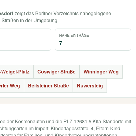
esdorf
zeigt das Berliner Verzeichnis nahegelegene
e Straßen in der Umgebung.
NAHE EINTRÄGE
7
-Weigel-Platz
Coswiger Straße
Winninger Weg
rler Weg
Beilsteiner Straße
Ruwersteig
Allee der Kosmonauten und die PLZ 12681 5 Kita-Standorte mit
htungsarten im Import: Kindertagesstätte: 4, Eltern-Kind-
ortseiten für Familien- und Kinderbetreuungsintentionen