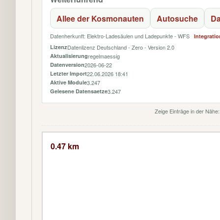
Allee der Kosmonauten
Autosuche
Da
Datenherkunft: Elektro-Ladesäulen und Ladepunkte - WFS
Integratio
Lizenz
Datenlizenz Deutschland - Zero - Version 2.0
Aktualisierung
regelmaessig
Datenversion
2026-06-22
Letzter Import
22.06.2026 18:41
Aktive Module
3.247
Gelesene Datensaetze
3.247
Zeige Einträge in der Nähe
0.47 km