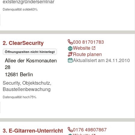
existenzgründerseminar
Datenqualität solide
63%
030 81701783
2. ClearSecurity
Website
Öffnungszeiten nicht hinterlegt
Route planen
Allee der Kosmonauten
Aktualisiert am 24.11.2010
28
12681 Berlin
Security, Objektschutz,
Baustellenbewachung
Datenqualität hoch
75%
0176 49807867
3. E-Gitarren-Unterricht