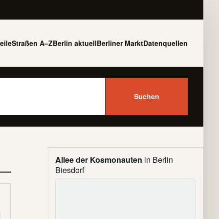
eile
Straßen A–Z
Berlin aktuell
Berliner Markt
Datenquellen
Suchen
Allee der Kosmonauten
in Berlin
Biesdorf