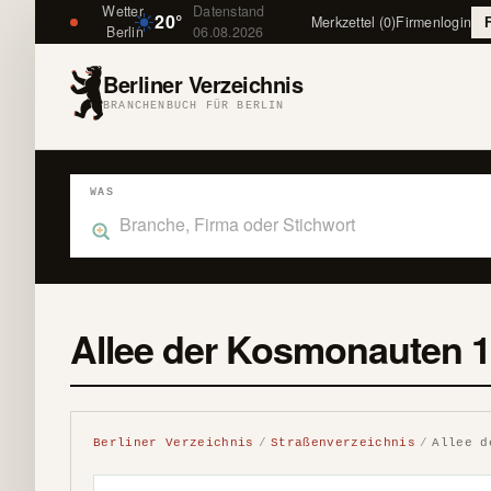
Wetter
Datenstand
20°
Merkzettel (0)
Firmenlogin
Berlin
06.08.2026
Berliner Verzeichnis
BRANCHENBUCH FÜR BERLIN
WAS
Was suchst du im Branchenbuch Berlin?
Allee der Kosmonauten 1
Berliner Verzeichnis
Straßenverzeichnis
Allee d