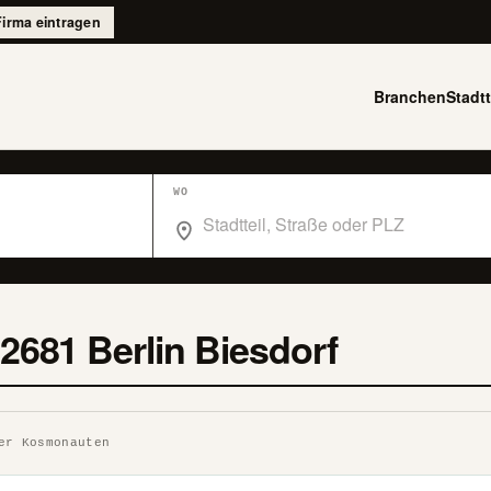
Firma eintragen
Branchen
Stadtt
WO
Wo suchst du im Branchenbuch Berlin?
2681 Berlin Biesdorf
er Kosmonauten